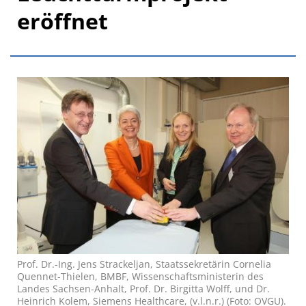
eröffnet
Prof. Dr.-Ing. Jens Strackeljan, Staatssekretärin Cornelia
Quennet-Thielen, BMBF, Wissenschaftsministerin des
Landes Sachsen-Anhalt, Prof. Dr. Birgitta Wolff, und Dr.
Heinrich Kolem, Siemens Healthcare, (v.l.n.r.) (Foto: OVGU).