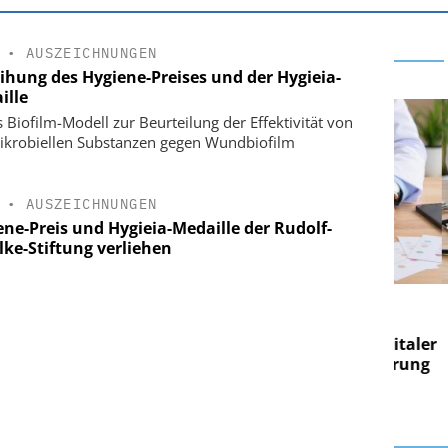
•
AUSZEICHNUNGEN
eihung des Hygiene-Preises und der Hygieia-
ille
 Biofilm-Modell zur Beurteilung der Effektivität von
ikrobiellen Substanzen gegen Wundbiofilm
•
AUSZEICHNUNGEN
ene-Preis und Hygieia-Medaille der Rudolf-
lke-Stiftung verliehen
E AG
EASY SOFTWARE AG
g im
Digitalisierung im
on digitaler
Personalmanagement: Von digitaler
Pers
n Steuerung
Ordnung zur KI-fähigen Steuerung
Ord