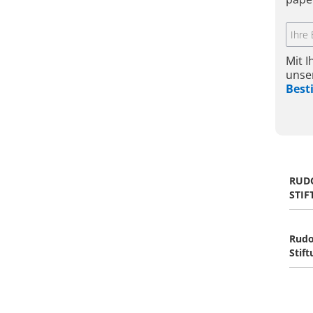
Mit 
unse
Bes
RUD
STIF
Rudo
Stif