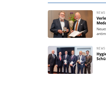
NEWS
Verl
Meda
Neues
antim
NEWS
Hygi
Schü
EASY SOFTWAR
Digitalisierun
Personalmanagement: V
Ordnung zur KI-fähige