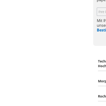
Mit 
unse
Bes
Tech
Hoch
Morp
Roch