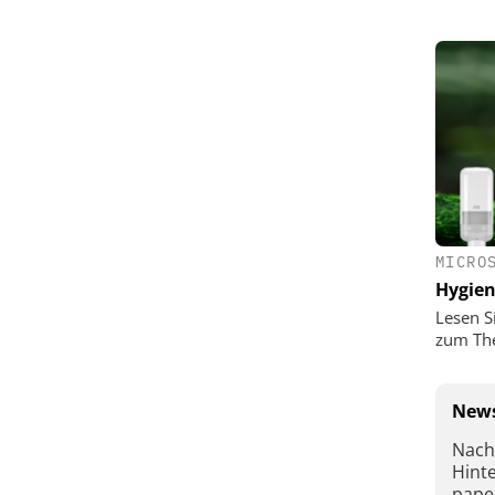
MICRO
Hygie
Lesen S
zum Th
News
Nach
Hint
pape