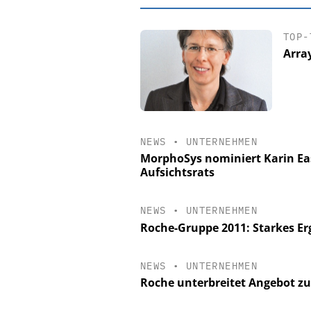
TOP-
Arra
NEWS
•
UNTERNEHMEN
MorphoSys nominiert Karin Eas
Aufsichtsrats
EASY SOFTWAR
NEWS
•
UNTERNEHMEN
Digitalisierun
Roche-Gruppe 2011: Starkes Er
Personalmanagement: V
Ordnung zur KI-fähige
NEWS
•
UNTERNEHMEN
Roche unterbreitet Angebot z