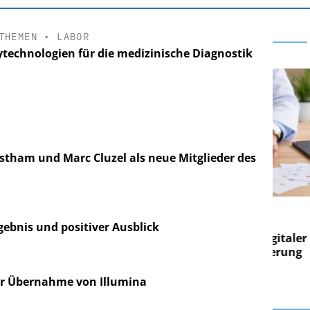
THEMEN
•
LABOR
ytechnologien für die medizinische Diagnostik
tham und Marc Cluzel als neue Mitglieder des
E AG
EASY SOFTWARE AG
g im
Digitalisierung im
gebnis und positiver Ausblick
on digitaler
Personalmanagement: Von digitaler
Pers
n Steuerung
Ordnung zur KI-fähigen Steuerung
Ord
ur Übernahme von Illumina