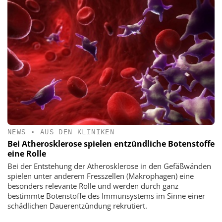
NEWS
•
AUS DEN KLINIKEN
Bei Atherosklerose spielen entzündliche Botenstoffe
eine Rolle
Bei der Entstehung der Atherosklerose in den Gefäßwänden
spielen unter anderem Fresszellen (Makrophagen) eine
besonders relevante Rolle und werden durch ganz
bestimmte Botenstoffe des Immunsystems im Sinne einer
schädlichen Dauerentzündung rekrutiert.