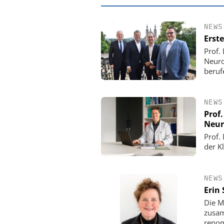
NEWS
Erste
Prof.
Neuro
beruf
NEWS
Prof.
Neur
Prof.
der K
EASY SOFTWAR
Digitalisierun
Personalmanagement: V
NEWS
Ordnung zur KI-fähige
Erin
Die M
zusam
renom