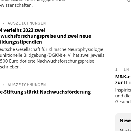
wissenschaften.
•
AUSZEICHNUNGEN
 verleiht 2023 zwei
wuchsforschungspreise und zwei neue
ildungsstipendien
eutsche Gesellschaft für Klinische Neurophysiologie
unktionelle Bildgebung (DGKN) e. V. hat zwei jeweils
.500 Euro dotierte Nachwuchsforschungspreise
schrieben.
IT IM
M&K-ek
zur IT
•
AUSZEICHNUNGEN
Inspirie
ie-Stiftung stärkt Nachwuchsförderung
und die
Gesundh
News
Nach