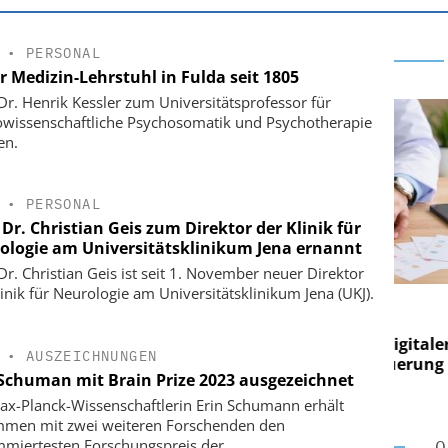
•
PERSONAL
r Medizin-Lehrstuhl in Fulda seit 1805
 Dr. Henrik Kessler zum Universitätsprofessor für
wissenschaftliche Psychosomatik und Psychotherapie
en.
•
PERSONAL
 Dr. Christian Geis zum Direktor der Klinik für
ologie am Universitätsklinikum Jena ernannt
 Dr. Christian Geis ist seit 1. November neuer Direktor
linik für Neurologie am Universitätsklinikum Jena (UKJ).
E AG
EASY SOFTWARE AG
g im
Digitalisierung im
on digitaler
Personalmanagement: Von digitaler
Pers
•
AUSZEICHNUNGEN
n Steuerung
Ordnung zur KI-fähigen Steuerung
Ord
 Schuman mit Brain Prize 2023 ausgezeichnet
ax-Planck-Wissenschaftlerin Erin Schumann erhält
men mit zwei weiteren Forschenden den
miertesten Forschungspreis der
O