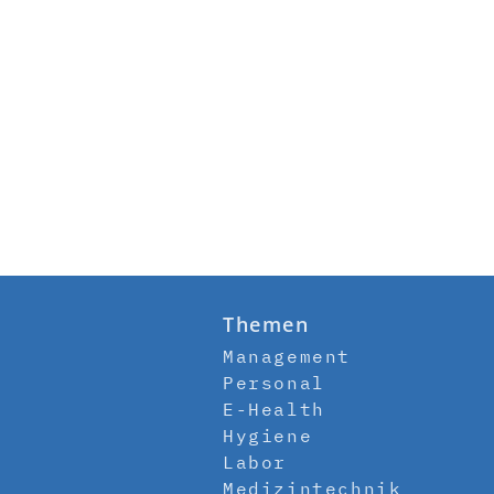
Themen
Management
Personal
E-Health
Hygiene
Labor
Medizintechnik