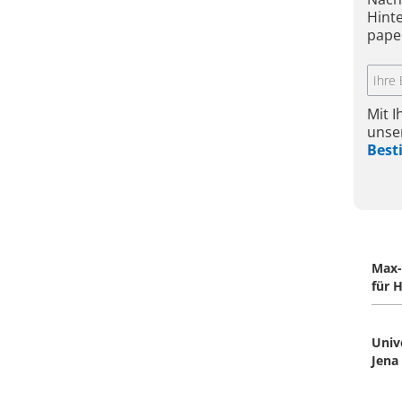
Hint
pape
Mit 
unse
Bes
Max-
für 
Univ
Jena