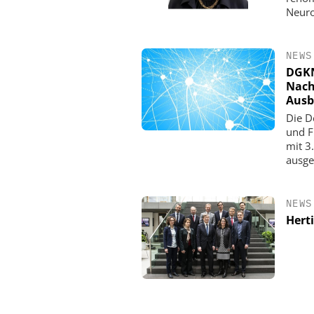
Neuro
NEWS
DGKN
Nach
Ausb
Die D
und F
mit 3
ausge
NEWS
Hert