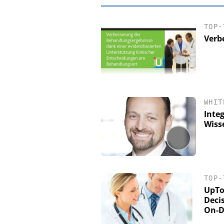
TOP-
Verb
WHIT
Inte
Wiss
EASY SOFTWARE
Digitalisierun
Personalmanagement: V
TOP-
Ordnung zur KI-fähige
UpTo
Deci
On-D