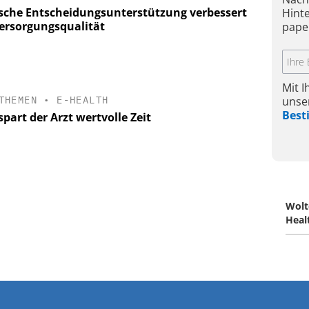
ische Entscheidungsunterstützung verbessert
Hint
Versorgungsqualität
pape
Mit 
unse
THEMEN
•
E-HEALTH
Bes
spart der Arzt wertvolle Zeit
Wolt
Heal