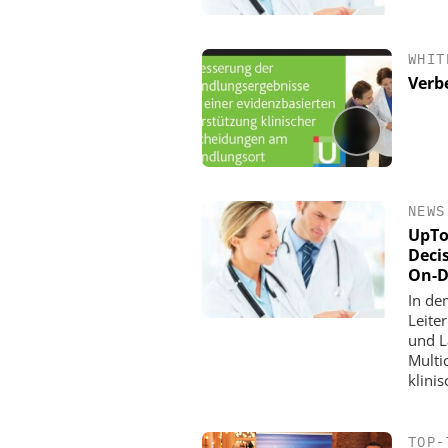
WHIT
Verb
NEWS
UpToD
Deci
On-D
In de
Leite
und L
Multi
klini
TOP-