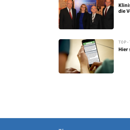
Klin
die 
TOP-
Hier 