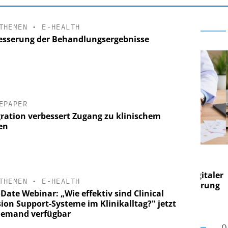
THEMEN
•
E-HEALTH
esserung der Behandlungsergebnisse
EPAPER
gration verbessert Zugang zu klinischem
en
 AG
EASY SOFTWARE AG
g im
Digitalisierung im
on digitaler
Personalmanagement: Von digitaler
Pers
THEMEN
•
E-HEALTH
n Steuerung
Ordnung zur KI-fähigen Steuerung
Ord
Date Webinar: „Wie effektiv sind Clinical
sion Support-Systeme im Klinikalltag?" jetzt
emand verfügbar
O