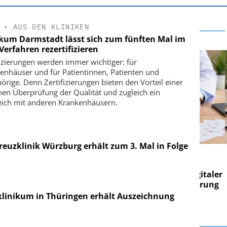
•
AUS DEN KLINIKEN
ikum Darmstadt lässt sich zum fünften Mal im
Verfahren rezertifizieren
fizierungen werden immer wichtiger: für
enhäuser und für Patientinnen, Patienten und
örige. Denn Zertifizierungen bieten den Vorteil einer
nen Überprüfung der Qualität und zugleich ein
eich mit anderen Krankenhäusern.
reuzklinik Würzburg erhält zum 3. Mal in Folge
E AG
EASY SOFTWARE AG
g im
Digitalisierung im
on digitaler
Personalmanagement: Von digitaler
Pers
n Steuerung
Ordnung zur KI-fähigen Steuerung
Ord
hklinikum in Thüringen erhält Auszeichnung