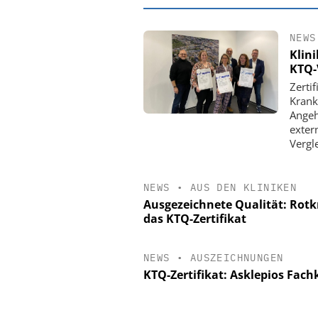
NEWS
Klin
KTQ-
Zerti
Krank
Angeh
exter
Vergl
NEWS
•
AUS DEN KLINIKEN
Ausgezeichnete Qualität: Rotk
EASY SOFTWAR
das KTQ-Zertifikat
Digitalisierun
Personalmanagement: V
Ordnung zur KI-fähige
NEWS
•
AUSZEICHNUNGEN
KTQ-Zertifikat: Asklepios Fac