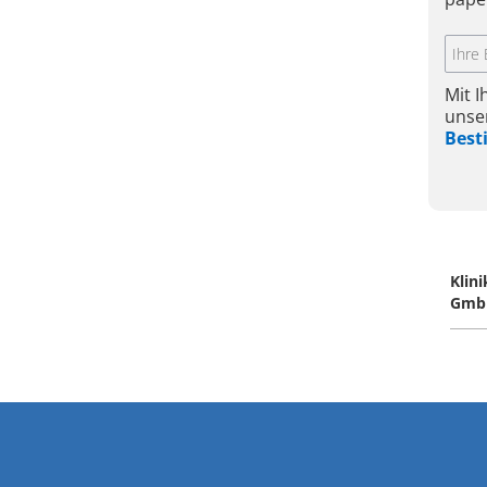
Mit 
unse
Bes
Klin
Gmb