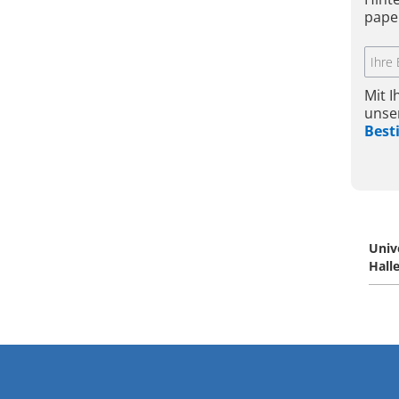
pape
Mit 
unse
Bes
Univ
Hall