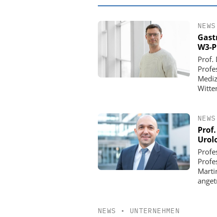
NEWS
Gast
W3-P
Prof.
Profe
Mediz
Witte
NEWS
Prof.
Urol
EASY SOFTWAR
Profe
Digitalisierun
Profe
Personalmanagement: V
Marti
Ordnung zur KI-fähig
anget
NEWS
•
UNTERNEHMEN