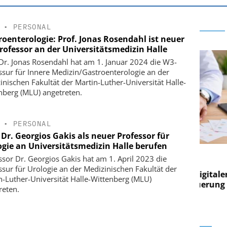
•
PERSONAL
roenterologie: Prof. Jonas Rosendahl ist neuer
rofessor an der Universitätsmedizin Halle
 Dr. Jonas Rosendahl hat am 1. Januar 2024 die W3-
ssur für Innere Medizin/Gastroenterologie an der
inischen Fakultät der Martin-Luther-Universität Halle-
nberg (MLU) angetreten.
•
PERSONAL
 Dr. Georgios Gakis als neuer Professor für
ogie an Universitätsmedizin Halle berufen
E AG
EASY SOFTWARE AG
ssor Dr. Georgios Gakis hat am 1. April 2023 die
g im
Digitalisierung im
ssur für Urologie an der Medizinischen Fakultät der
on digitaler
Personalmanagement: Von digitaler
Per
n-Luther-Universität Halle-Wittenberg (MLU)
en Steuerung
Ordnung zur KI-fähigen Steuerung
Ord
reten.