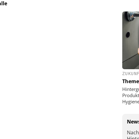
lle
ZUKUN
Theme
Hinterg
Produkt
Hygien
News
Nach
Hint