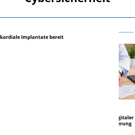
 kardiale Implantate bereit
E AG
EASY SOFTWARE AG
g im
Digitalisierung im
on digitaler
Personalmanagement: Von digitaler
Per
en Steuerung
Ordnung zur KI-fähigen Steuerung
Ord