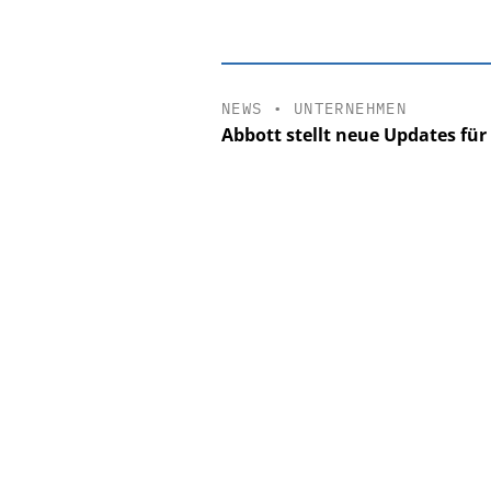
NEWS
•
UNTERNEHMEN
Abbott stellt neue Updates für
EASY SOFTWAR
Digitalisierun
Personalmanagement: V
Ordnung zur KI-fähig