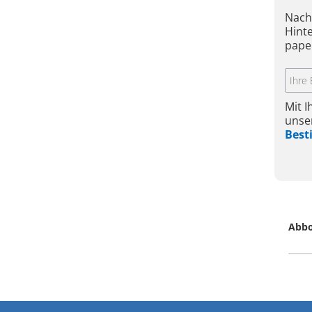
Nach
Hint
pape
Mit 
unse
Bes
Abb