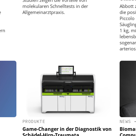
Studien zeigen die Vorteile von
molekularen Schnelltests in der
Abbott 
e
Allgemeinarztpraxis.
die pos
Piccolo
Säuglin
ern
1 kg, m
lebensb
sogenan
arterios
PRODUKTE
NEWS
Game-Changer in der Diagnostik von
Biomar
Schädel-Hirn-Traumata
Compu