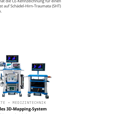
hat die CE-Kennzeichnung für einen
st auf Schädel-Hirn-Traumata (SHT)
n.
KTE
•
MEDIZINTECHNIK
les 3D-Mapping-System