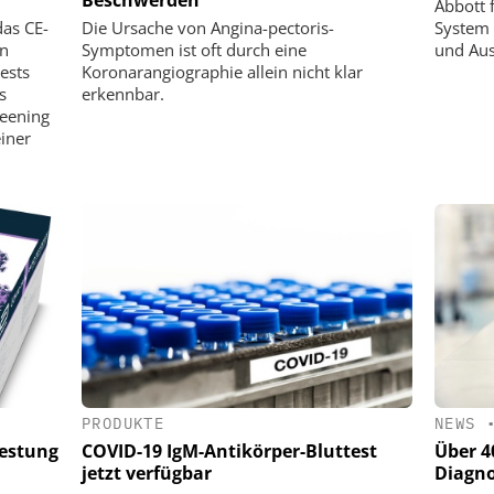
Abbott 
das CE-
Die Ursache von Angina-pectoris-
System 
en
Symptomen ist oft durch eine
und Aus
ests
Koronarangiographie allein nicht klar
s
erkennbar.
reening
einer
PRODUKTE
NEWS
Testung
COVID-19 IgM-Antikörper-Bluttest
Über 4
jetzt verfügbar
Diagno