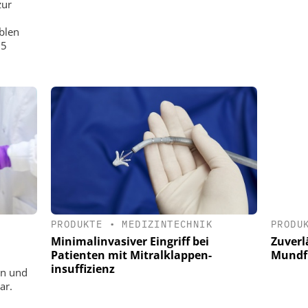
zur
blen
15
PRODUKTE
•
MEDIZINTECHNIK
PRODU
Minimalinvasiver Eingriff bei
Zuverl
Patienten mit Mitralklappen-
Mundfl
insuffizienz
en und
ar.