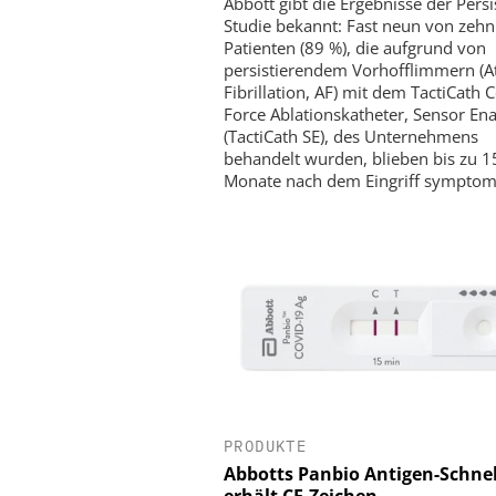
Abbott gibt die Ergebnisse der Persi
Studie bekannt: Fast neun von zehn
Patienten (89 %), die aufgrund von
persistierendem Vorhofflimmern (At
Fibrillation, AF) mit dem TactiCath 
Force Ablationskatheter, Sensor En
(TactiCath SE), des Unternehmens
behandelt wurden, blieben bis zu 1
Monate nach dem Eingriff symptomf
PRODUKTE
Abbotts Panbio Antigen-Schnel
erhält CE-Zeichen