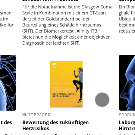
Für die Notaufnahme ist die Glasgow Coma
Ein Bio
lisman
Scale in Kombination mit einem CT-Scan
gliale f
s im
derzeit der Goldstandard bei der
Ubiquit
iko für
Beurteilung eines Schädelhirntraumas
bestimm
(SHT). Der Biomarkertest „Alinity iTBI"
reduzie
bietet nun die Möglichkeit einer objektiven
Diagnostik bei leichten SHT.
WHITEPAPER
PRODU
t des
Bewertung des zukünftigen
Laborg
Herzrisikos
Hirnt