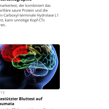
markertest, der kombiniert das
ibrilläre saure Protein und die
in-Carboxyl-terminale Hydrolase L1
t, kann unnötige Kopf-CTs
ren.
KTE
estützter Bluttest auf
raumata