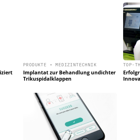
PRODUKTE
•
MEDIZINTECHNIK
TOP-T
iziert
Implantat zur Behandlung undichter
Erfolg
Trikuspidalklappen
Innova