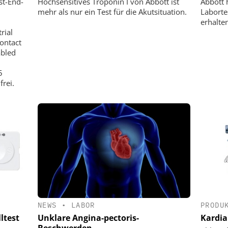
st-End-
Hochsensitives Troponin I von Abbott ist
Abbott 
mehr als nur ein Test für die Akutsituation.
Laborte
erhalte
rial
Contact
abled
5
rei.
NEWS
•
LABOR
PRODU
ltest
Unklare Angina-pectoris-
Kardia
Beschwerden