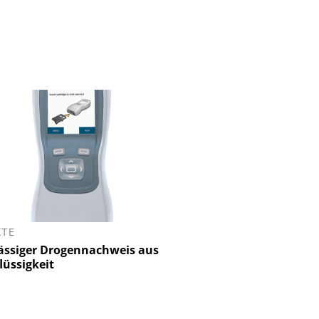
KTE
ässiger Drogennachweis aus
üssigkeit