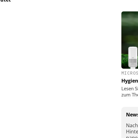
MICRO
Hygie
Lesen S
zum Th
News
Nach
Hint
pape