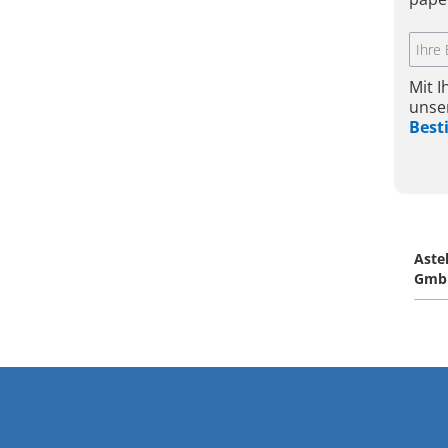
Mit 
unse
Bes
Aste
Gmb