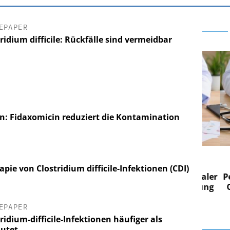
EPAPER
ridium difficile: Rückfälle sind vermeidbar
nen: Fidaxomicin reduziert die Kontamination
 AG
EASY SOFTWARE AG
 im
Digitalisierung im
apie von Clostridium difficile-Infektionen (CDI)
n digitaler
Personalmanagement: Von digitaler
Pers
n Steuerung
Ordnung zur KI-fähigen Steuerung
Ordn
EPAPER
ridium-difficile-Infektionen häufiger als
utet