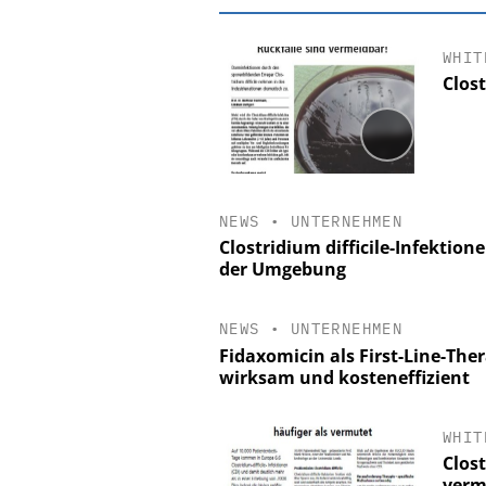
WHIT
Clost
NEWS
•
UNTERNEHMEN
Clostridium difficile-Infektio
der Umgebung
EASY SOFTWARE
NEWS
•
UNTERNEHMEN
Digitalisierung
Fidaxomicin als First-Line-Ther
Personalmanagement: Vo
wirksam und kosteneffizient
Ordnung zur KI-fähige
WHIT
Clost
verm