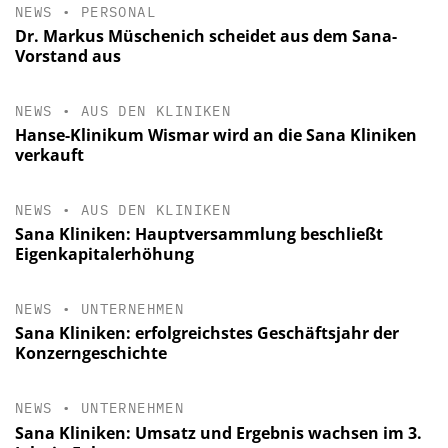
NEWS
•
PERSONAL
Dr. Markus Müschenich scheidet aus dem Sana-
Vorstand aus
NEWS
•
AUS DEN KLINIKEN
Hanse-Klinikum Wismar wird an die Sana Kliniken
verkauft
NEWS
•
AUS DEN KLINIKEN
Sana Kliniken: Hauptversammlung beschließt
Eigenkapitalerhöhung
NEWS
•
UNTERNEHMEN
Sana Kliniken: erfolgreichstes Geschäftsjahr der
Konzerngeschichte
NEWS
•
UNTERNEHMEN
Sana Kliniken: Umsatz und Ergebnis wachsen im 3.