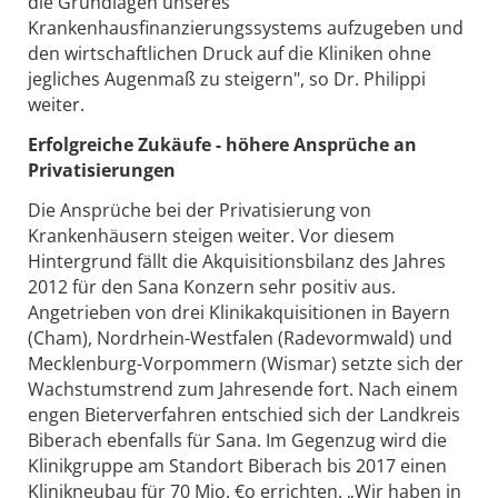
die Grundlagen unseres
Krankenhausfinanzierungssystems aufzugeben und
den wirtschaftlichen Druck auf die Kliniken ohne
jegliches Augenmaß zu steigern", so Dr. Philippi
weiter.
Erfolgreiche Zukäufe - höhere Ansprüche an
Privatisierungen
Die Ansprüche bei der Privatisierung von
Krankenhäusern steigen weiter. Vor diesem
Hintergrund fällt die Akquisitionsbilanz des Jahres
2012 für den Sana Konzern sehr positiv aus.
Angetrieben von drei Klinikakquisitionen in Bayern
(Cham), Nordrhein-Westfalen (Radevormwald) und
Mecklenburg-Vorpommern (Wismar) setzte sich der
Wachstumstrend zum Jahresende fort. Nach einem
engen Bieterverfahren entschied sich der Landkreis
Biberach ebenfalls für Sana. Im Gegenzug wird die
Klinikgruppe am Standort Biberach bis 2017 einen
Klinikneubau für 70 Mio. €o errichten. „Wir haben in