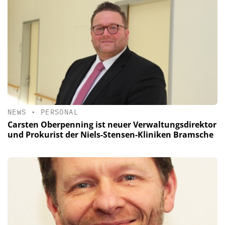
NEWS
•
PERSONAL
Carsten Oberpenning ist neuer Verwaltungsdirektor
und Prokurist der Niels-Stensen-Kliniken Bramsche