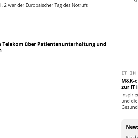
. 2 war der Europäischer Tag des Notrufs
n Telekom über Patientenunterhaltung und
n
IT IM
M&K-ek
zur IT
Inspirie
und die
Gesundh
News
Nach