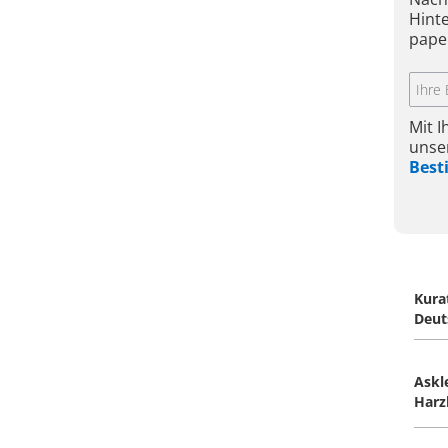
Hint
pape
Mit 
unse
Bes
Kura
Deut
Askl
Harz