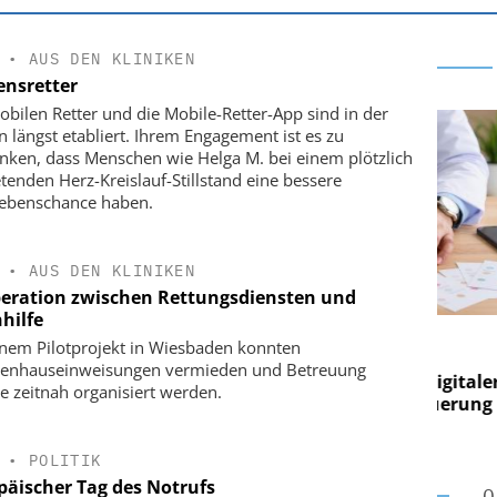
•
AUS DEN KLINIKEN
ensretter
obilen Retter und die Mobile-Retter-App sind in der
n längst etabliert. Ihrem Engagement ist es zu
nken, dass Menschen wie Helga M. bei einem plötzlich
etenden Herz-Kreislauf-Stillstand eine bessere
ebenschance haben.
•
AUS DEN KLINIKEN
eration zwischen Rettungsdiensten und
hilfe
E AG
EASY SOFTWARE AG
inem Pilotprojekt in Wiesbaden konnten
g im
Digitalisierung im
enhauseinweisungen vermieden und Betreuung
on digitaler
Personalmanagement: Von digitaler
Pers
e zeitnah organisiert werden.
n Steuerung
Ordnung zur KI-fähigen Steuerung
Ord
•
POLITIK
päischer Tag des Notrufs
O