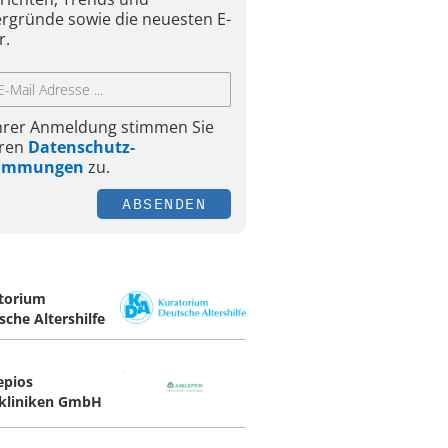
ergründe sowie die neuesten E-
r.
Ihrer Anmeldung stimmen Sie
ren
Datenschutz-
timmungen
zu.
ABSENDEN
torium
sche Altershilfe
epios
kliniken GmbH