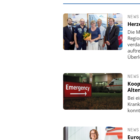
NEWS
Herz
Die M
Regio
verda
auftr
Überl
NEWS
Koop
Alten
EASY SOFTWAR
Bei e
Digitalisierun
Krank
Personalmanagement: V
konnt
Ordnung zur KI-fähige
NEWS
Euro