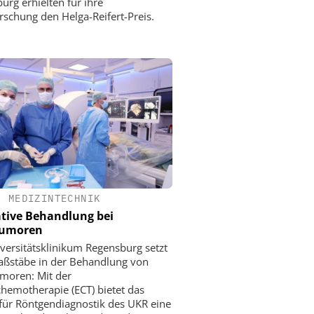
urg erhielten für ihre
rschung den Helga-Reifert-Preis.
•
MEDIZINTECHNIK
tive Behandlung bei
tumoren
versitätsklinikum Regensburg setzt
ßstäbe in der Behandlung von
moren: Mit der
chemotherapie (ECT) bietet das
t für Röntgendiagnostik des UKR eine