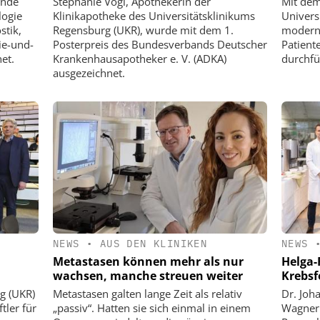
ende
Stephanie Vogl, Apothekerin der
Mit dem
logie
Klinikapotheke des Universitätsklinikums
Univers
stik,
Regensburg (UKR), wurde mit dem 1.
modern
ie-und-
Posterpreis des Bundesverbands Deutscher
Patient
et.
Krankenhausapotheker e. V. (ADKA)
durchfü
ausgezeichnet.
NEWS
•
AUS DEN KLINIKEN
NEWS
Metastasen können mehr als nur
Helga-R
wachsen, manche streuen weiter
Krebsf
g (UKR)
Metastasen galten lange Zeit als relativ
Dr. Joh
ler für
„passiv“. Hatten sie sich einmal in einem
Wagner 