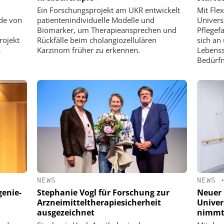
Ein Forschungsprojekt am UKR entwickelt
Mit Fle
de von
patientenindividuelle Modelle und
Univers
Biomarker, um Therapieansprechen und
Pflegef
rojekt
Rückfälle beim cholangiozellulären
sich an
s
Karzinom früher zu erkennen.
Lebenss
Bedürfn
NEWS
NEWS
genie-
Stephanie Vogl für Forschung zur
Neuer 
Arzneimitteltherapiesicherheit
Univer
ausgezeichnet
nimmt 