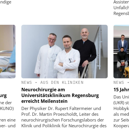
ändige
Assisten
Unfallc
Regensb
NEWS
•
AUS DEN KLINIKEN
NEWS
Neurochirurgie am
15 Jah
urg
Universitätsklinikum Regensburg
Das Uni
erreicht Meilenstein
me der
(UKR) s
 (KUNO)
Der Physiker Dr. Rupert Faltermeier und
Hobbyki
Prof. Dr. Martin Proescholdt, Leiter des
als med
ren eine
neurochirurgischen Forschungslabors der
zur Sei
wer- und
Klinik und Poliklinik für Neurochirurgie des
Koopera