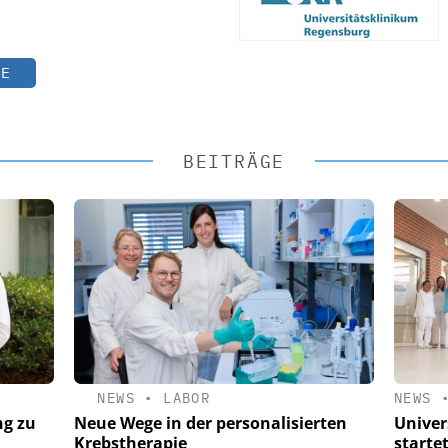
TE
BEITRÄGE
NEWS
•
LABOR
NEWS
ng zu
Neue Wege in der personalisierten
Univer
Krebstherapie
starte