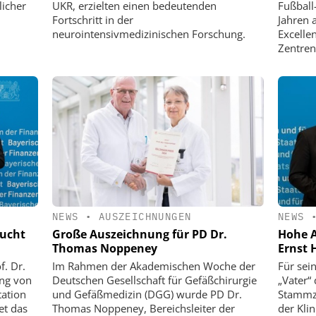
licher
UKR, erzielten einen bedeutenden
Fußball
Fortschritt in der
Jahren 
neurointensivmedizinischen Forschung.
Excelle
Zentren
NEWS
•
AUSZEICHNUNGEN
NEWS
aucht
Große Auszeichnung für PD Dr.
Hohe A
Thomas Noppeney
Ernst 
f. Dr.
Im Rahmen der Akademischen Woche der
Für sei
ung von
Deutschen Gesellschaft für Gefäßchirurgie
„Vater“
tation
und Gefäßmedizin (DGG) wurde PD Dr.
Stammze
et das
Thomas Noppeney, Bereichsleiter der
der Klin