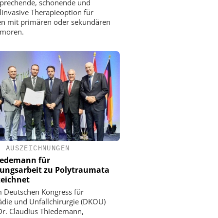
sprechende, schonende und
invasive Therapieoption für
en mit primären oder sekundären
umoren.
•
AUSZEICHNUNGEN
iedemann für
ungsarbeit zu Polytraumata
eichnet
 Deutschen Kongress für
die und Unfallchirurgie (DKOU)
r. Claudius Thiedemann,