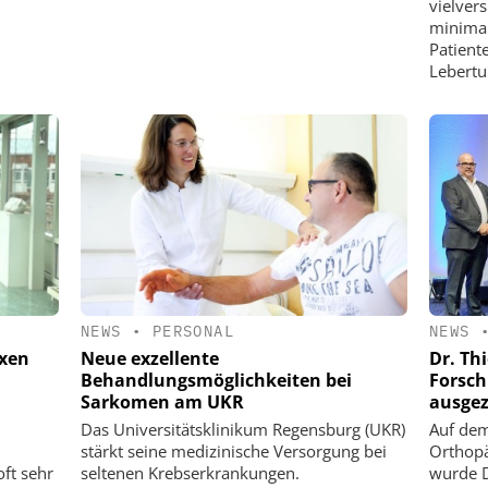
vielver
minimal
Patient
Lebert
NEWS
•
PERSONAL
NEWS
exen
Neue exzellente
Dr. Th
Behandlungsmöglichkeiten bei
Forsch
Sarkomen am UKR
ausgez
Das Universitätsklinikum Regensburg (UKR)
Auf dem
stärkt seine medizinische Versorgung bei
Orthopä
oft sehr
seltenen Krebserkrankungen.
wurde D