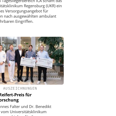
 Tagesliegerbereich ICA schafft das
itätsklinikum Regensburg (UKR) ein
es Versorgungsangebot für
en nach ausgewählten ambulant
hrbaren Eingriffen.
•
AUSZEICHNUNGEN
eifert-Preis für
orschung
annes Falter und Dr. Benedikt
vom Universitätsklinikum