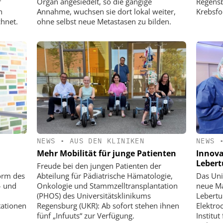
r
Organ angesiedelt, so die gängige
Regensb
n
Annahme, wuchsen sie dort lokal weiter,
Krebsfo
hnet.
ohne selbst neue Metastasen zu bilden.
NEWS
•
AUS DEN KLINIKEN
NEWS
Mehr Mobilität für junge Patienten
Innova
Leber
Freude bei den jungen Patienten der
orm des
Abteilung für Pädiatrische Hämatologie,
Das Uni
– und
Onkologie und Stammzelltransplantation
neue Ma
(PHOS) des Universitätsklinikums
Lebertu
tationen
Regensburg (UKR): Ab sofort stehen ihnen
Elektro
fünf „Infuuts“ zur Verfügung.
Institu