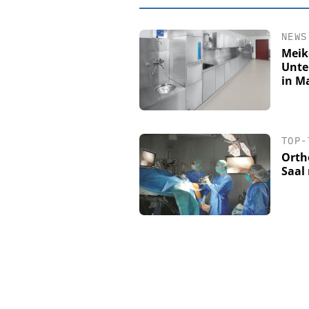
NEWS
Meik
Unte
in M
TOP-
Orth
Saal 
EASY SOFTWAR
Digitalisierun
Personalmanagement: V
Ordnung zur KI-fähige