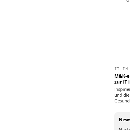
IT IM
M&K-ek
zur IT
Inspirie
und die
Gesundh
News
Nach