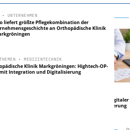
•
UNTERNEHMEN
o liefert größte Pflegekombination der
rnehmensgeschichte an Orthopädische Klinik
arkgröningen
THEMEN
•
MEDIZINTECHNIK
opädische Klinik Markgröningen: Hightech-OP-
mit Integration und Digitalisierung
E AG
EASY SOFTWARE AG
g im
Digitalisierung im
on digitaler
Personalmanagement: Von digitaler
Pers
n Steuerung
Ordnung zur KI-fähigen Steuerung
Ord
O