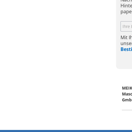
Hint
pape
Mit 
unse
Bes
MEI
Masc
GmbH