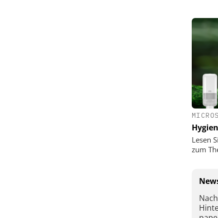
MICRO
Hygie
Lesen S
zum Th
News
Nach
Hint
pape