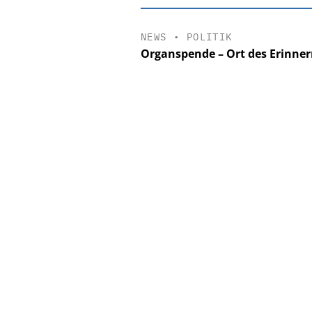
NEWS
•
POLITIK
Organspende – Ort des Erinne
EASY SOFTWAR
Digitalisieru
Personalmanagement: 
Ordnung zur KI-fähig