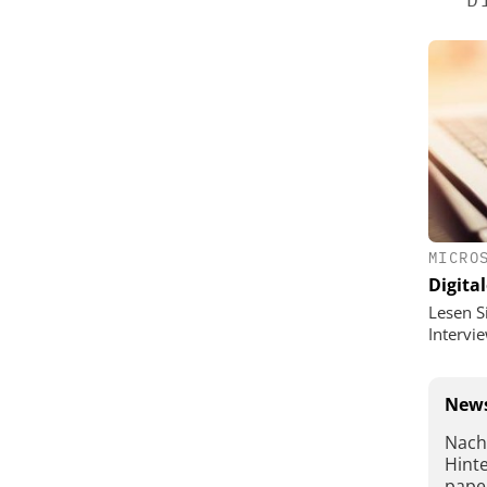
MICRO
Digital
Lesen S
Interv
News
Nach
Hint
pape