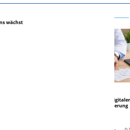
rns wächst
E AG
EASY SOFTWARE AG
ng im
Digitalisierung im
Von digitaler
Personalmanagement: Von digitaler
Per
en Steuerung
Ordnung zur KI-fähigen Steuerung
Or
D