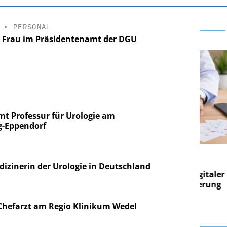
•
PERSONAL
e Frau im Präsidentenamt der DGU
mt Professur für Urologie am
g-Eppendorf
RE AG
EASY SOFTWARE AG
ng im
Digitalisierung im
edizinerin der Urologie in Deutschland
Von digitaler
Personalmanagement: Von digitaler
Per
en Steuerung
Ordnung zur KI-fähigen Steuerung
Or
hefarzt am Regio Klinikum Wedel