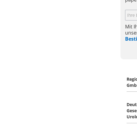
Mit 
unse
Bes
Regi
Gmb
Deut
Gesel
Urol