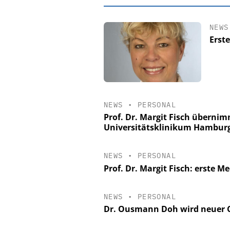
NEWS
Erst
NEWS
•
PERSONAL
Prof. Dr. Margit Fisch übernim
Universitätsklinikum Hambur
EASY SOFTWA
NEWS
•
PERSONAL
Digitalisieru
Prof. Dr. Margit Fisch: erste M
Personalmanagement: 
Ordnung zur KI-fähig
NEWS
•
PERSONAL
Dr. Ousmann Doh wird neuer C