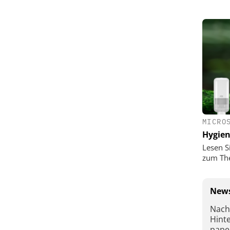
MICRO
Hygie
Lesen S
zum Th
News
Nach
Hint
pape