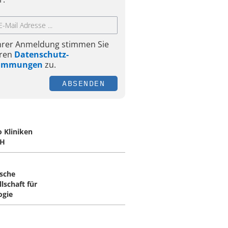
Ihrer Anmeldung stimmen Sie
ren
Datenschutz-
timmungen
zu.
ABSENDEN
o Kliniken
H
sche
lschaft für
ogie