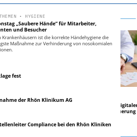
THEMEN
•
HYGIENE
onstag „Saubere Hände“ für Mitarbeiter,
enten und Besucher
n Krankenhäusern ist die korrekte Händehygiene die
igste Maßnahme zur Verhinderung von nosokomialen
tionen.
lage fest
E AG
EASY SOFTWARE AG
g im
Digitalisierung im
ernahme der Rhön Klinikum AG
on digitaler
Personalmanagement: Von digitaler
Per
en Steuerung
Ordnung zur KI-fähigen Steuerung
Ord
ellenleiter Compliance bei den Rhön Kliniken