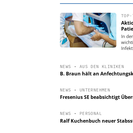
TOP-
Akti
Pati
In de
wicht
Infek
NEWS
•
AUS DEN KLINIKEN
B. Braun hält an Anfechtungsk
EASY SOFTWAR
NEWS
•
UNTERNEHMEN
Digitalisierun
Fresenius SE beabsichtigt Üb
Personalmanagement: V
Ordnung zur KI-fähig
NEWS
•
PERSONAL
Ralf Kuchenbuch neuer Stabsst