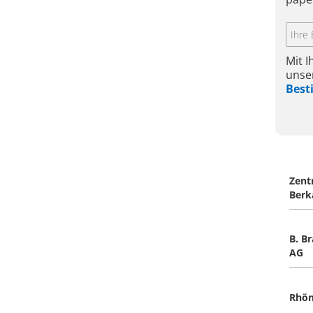
Mit 
unse
Bes
Zent
Berk
B. B
AG
Rhön