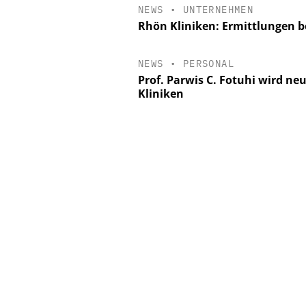
NEWS
•
UNTERNEHMEN
Rhön Kliniken: Ermittlungen be
NEWS
•
PERSONAL
Prof. Parwis C. Fotuhi wird ne
Kliniken