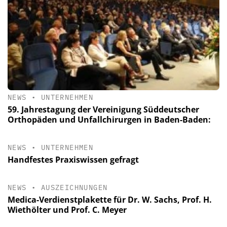
NEWS
•
UNTERNEHMEN
59. Jahrestagung der Vereinigung Süddeutscher
Orthopäden und Unfallchirurgen in Baden-Baden:
NEWS
•
UNTERNEHMEN
Handfestes Praxiswissen gefragt
NEWS
•
AUSZEICHNUNGEN
Medica-Verdienstplakette für Dr. W. Sachs, Prof. H.
Wiethölter und Prof. C. Meyer