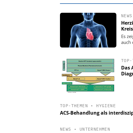
NEWS
Herzi
Krei
Es ze
auch 
TOP-
Das 
Diag
EASY SOFTWAR
Digitalisierun
Personalmanagement: V
TOP-THEMEN
•
HYGIENE
Ordnung zur KI-fähige
ACS-Behandlung als interdiszi
NEWS
•
UNTERNEHMEN