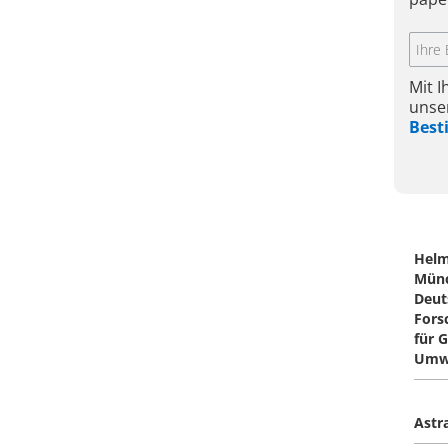
Mit 
unse
Bes
Helm
Münc
Deut
Fors
für 
Umw
Astr