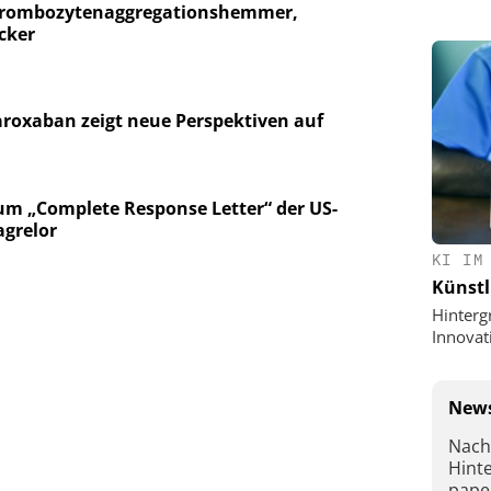
Thrombozytenaggregationshemmer,
cker
roxaban zeigt neue Perspektiven auf
um „Complete Response Letter“ der US-
agrelor
KI IM
Künstl
Hinterg
Innovat
News
Nach
Hint
pape