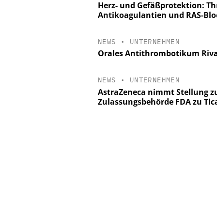
Herz- und Gefäßprotektion: 
Antikoagulantien und RAS-Blo
NEWS
•
UNTERNEHMEN
Orales Antithrombotikum Riva
NEWS
•
UNTERNEHMEN
AstraZeneca nimmt Stellung z
Zulassungsbehörde FDA zu Tic