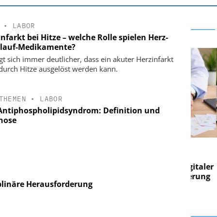
•
LABOR
nfarkt bei Hitze – welche Rolle spielen Herz-
slauf-Medikamente?
igt sich immer deutlicher, dass ein akuter Herzinfarkt
durch Hitze ausgelöst werden kann.
THEMEN
•
LABOR
Antiphospholipidsyndrom: Definition und
nose
E AG
EASY SOFTWARE AG
g im
Digitalisierung im
on digitaler
Personalmanagement: Von digitaler
Pers
n Steuerung
Ordnung zur KI-fähigen Steuerung
Ord
plinäre Herausforderung