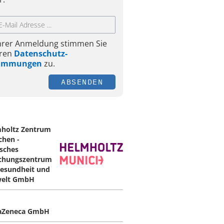
Ihrer Anmeldung stimmen Sie
ren
Datenschutz-
timmungen
zu.
ABSENDEN
holtz Zentrum
hen -
sches
chungszentrum
Gesundheit und
elt GmbH
aZeneca GmbH