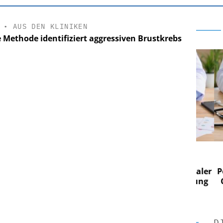
•
AUS DEN KLINIKEN
 Methode identifiziert aggressiven Brustkrebs
E AG
EASY SOFTWARE AG
g im
Digitalisierung im
on digitaler
Personalmanagement: Von digitaler
Pers
n Steuerung
Ordnung zur KI-fähigen Steuerung
Ord
D