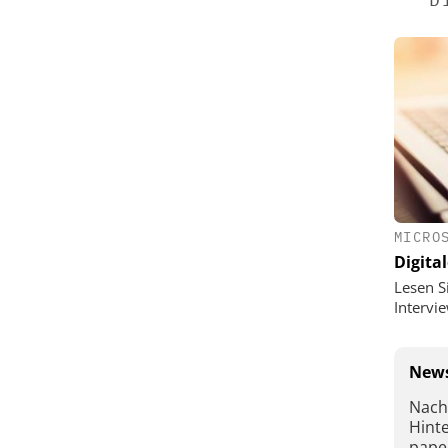
MICRO
Digital
Lesen S
Interv
News
Nach
Hint
pape