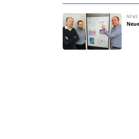
NEWS
Neue
EASY SOFTWAR
Digitalisierun
Personalmanagement: V
Ordnung zur KI-fähige