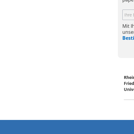
Mit 
unse
Bes
Rhei
Frie
Univ