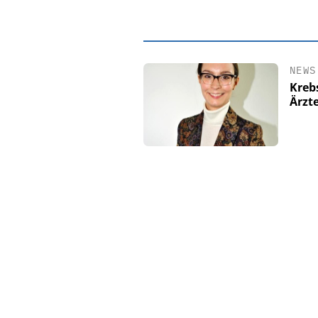
NEWS
Kreb
Ärzt
EASY SOFTWAR
Digitalisierun
Personalmanagement: V
Ordnung zur KI-fähig