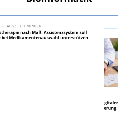
•
AUSZEICHNUNGEN
stherapie nach Maß: Assistenzsystem soll
e bei Medikamentenauswahl unterstützen
E AG
EASY SOFTWARE AG
g im
Digitalisierung im
on digitaler
Personalmanagement: Von digitaler
Per
en Steuerung
Ordnung zur KI-fähigen Steuerung
Ord