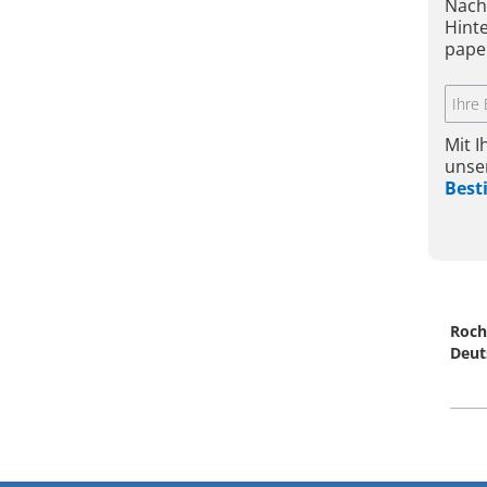
Nach
Hint
pape
Mit 
unse
Bes
Roch
Deut