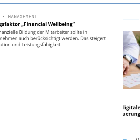
•
MANAGEMENT
gsfaktor „Financial Wellbeing“
nanzielle Bildung der Mitarbeiter sollte in
nehmen auch berücksichtigt werden. Das steigert
ation und Leistungsfähigkeit.
RE AG
EASY SOFTWARE AG
ng im
Digitalisierung im
Von digitaler
Personalmanagement: Von digitaler
Per
en Steuerung
Ordnung zur KI-fähigen Steuerung
Or
O