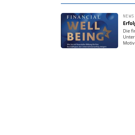
NEWS
Erfol
Die fi
Unter
Motiv
EASY SOFTWA
Digitalisieru
Personalmanagement: 
Ordnung zur KI-fähig