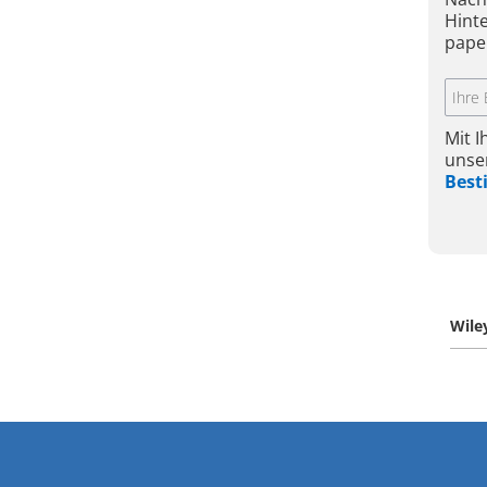
Hint
pape
Mit 
unse
Bes
Wile