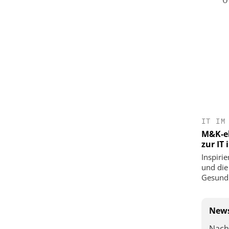
IT IM
M&K-ek
zur IT
Inspirie
und die
Gesundh
News
Nach