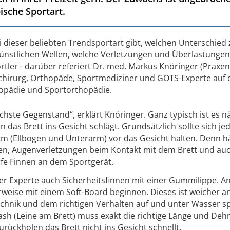
ische Sportart.
i dieser beliebten Trendsportart gibt, welchen Unterschied
künstlichen Wellen, welche Verletzungen und Überlastunge
ortler - darüber referiert Dr. med. Markus Knöringer (Praxen
hirurg, Orthopäde, Sportmediziner und GOTS-Experte auf 
opädie und Sportorthopädie.
ichste Gegenstand“, erklärt Knöringer. Ganz typisch ist es n
das Brett ins Gesicht schlägt. Grundsätzlich sollte sich je
m (Ellbogen und Unterarm) vor das Gesicht halten. Denn hä
en, Augenverletzungen beim Kontakt mit dem Brett und au
fe Finnen an dem Sportgerät.
r Experte auch Sicherheitsfinnen mit einer Gummilippe. A
rweise mit einem Soft-Board beginnen. Dieses ist weicher a
chnik und dem richtigen Verhalten auf und unter Wasser sp
eash (Leine am Brett) muss exakt die richtige Länge und Deh
ückholen das Brett nicht ins Gesicht schnellt.