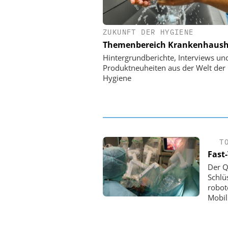
ZUKUNFT DER HYGIENE
EASY SOFTWARE
Themenbereich Krankenhaush
Digitalisierung 
Personalmanagement: Vo
Hintergrundberichte, Interviews un
Ordnung zur KI-fähigen
Produktneuheiten aus der Welt der
Hygiene
T
Fast
Der Q
Schlü
robot
Mobil