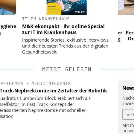
IT IM KRANKENHAUS
 AG
EASY SOFTWARE AG
ygiene
M&K-ekompakt - Ihr online Special
im
Digitalisierung im
zur IT im Krankenhaus
n digitaler
Personalmanagement: Von digitaler
Perso
d
 Steuerung
Ordnung zur KI-fähigen Steuerung
Ordn
Inspirierende Stories, exklusive Interviews
und die neuesten Trends aus der digitalen
Gesundheitswelt
MEIST GELESEN
OP-THEMEN
•
MEDIZINTECHNIK
News
-Track-Nephrektomie im Zeitalter der Robotik
Nachr
uadratus-Lumborum-Block etabliert sich als
sowie
sselfaktor im Fast-Track-Konzept der
erassistierten Nephrektomie mit schneller
isation.
Mit I
unse