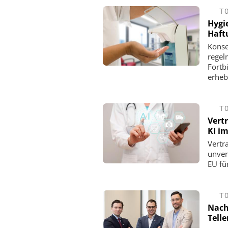
T
Hygi
Haft
Konse
regel
Fortb
erheb
T
Vert
KI i
Vertr
unver
EU fü
T
Nach
Tell