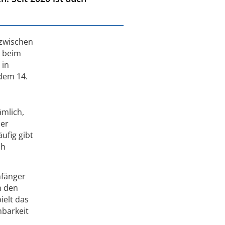
 zwischen
n beim
 in
dem 14.
ämlich,
der
ufig gibt
ch
nfänger
n den
ielt das
nbarkeit