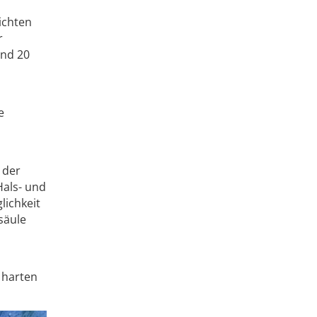
ichten
r
und 20
e
 der
Hals- und
lichkeit
lsäule
e harten