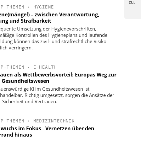
zu.
OP-THEMEN
•
HYGIENE
ene(mängel) – zwischen Verantwortung,
ung und Strafbarkeit
quente Umsetzung der Hygienevorschriften,
mäßige Kontrollen des Hygieneplans und laufende
ildung können das zivil- und strafrechtliche Risiko
lich verringern.
OP-THEMEN
•
E-HEALTH
rauen als Wettbewerbsvorteil: Europas Weg zur
m Gesundheitswesen
auenswürdige KI im Gesundheitswesen ist
handelbar. Richtig umgesetzt, sorgen die Ansätze der
r Sicherheit und Vertrauen.
OP-THEMEN
•
MEDIZINTECHNIK
wuchs im Fokus - Vernetzen über den
errand hinaus