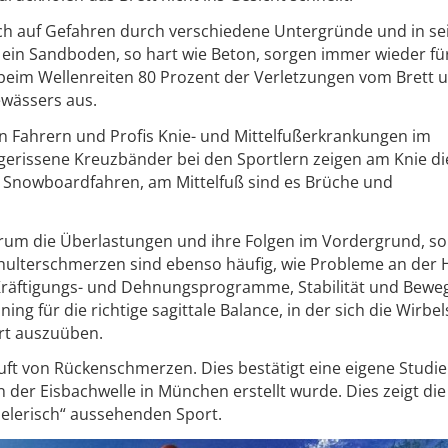
ch auf Gefahren durch verschiedene Untergründe und in se
d ein Sandboden, so hart wie Beton, sorgen immer wieder fü
beim Wellenreiten 80 Prozent der Verletzungen vom Brett 
wässers aus.
n Fahrern und Profis Knie- und Mittelfußerkrankungen im
erissene Kreuzbänder bei den Sportlern zeigen am Knie di
m Snowboardfahren, am Mittelfuß sind es Brüche und
rum die Überlastungen und ihre Folgen im Vordergrund, so
hulterschmerzen sind ebenso häufig, wie Probleme an der 
Kräftigungs- und Dehnungsprogramme, Stabilität und Beweg
ing für die richtige sagittale Balance, in der sich die Wirbe
art auszuüben.
uft von Rückenschmerzen. Dies bestätigt eine eigene Studie
n der Eisbachwelle in München erstellt wurde. Dies zeigt di
ielerisch“ aussehenden Sport.