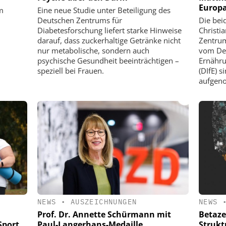
Europ
m
Eine neue Studie unter Beteiligung des
Deutschen Zentrums für
Die bei
Diabetesforschung liefert starke Hinweise
Christi
darauf, dass zuckerhaltige Getränke nicht
Zentrum
nur metabolische, sondern auch
vom Deu
psychische Gesundheit beeinträchtigen –
Ernähr
speziell bei Frauen.
(DIfE) 
aufgen
NEWS
•
AUSZEICHNUNGEN
NEWS
Prof. Dr. Annette Schürmann mit
Betaze
Sport
Paul-Langerhans-Medaille
Strukt