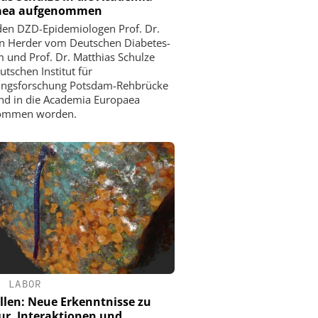
aea aufgenommen
den DZD-Epidemiologen Prof. Dr.
an Herder vom Deutschen Diabetes-
 und Prof. Dr. Matthias Schulze
tschen Institut für
ungsforschung Potsdam-Rehbrücke
sind in die Academia Europaea
ommen worden.
•
LABOR
llen: Neue Erkenntnisse zu
ur, Interaktionen und