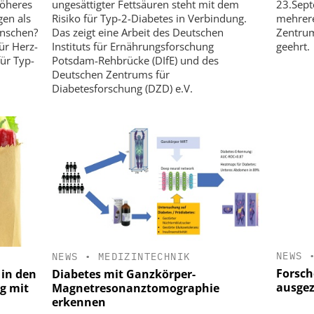
höheres
ungesättigter Fettsäuren steht mit dem
23.Sept
gen als
Risiko für Typ-2-Diabetes in Verbindung.
mehrer
enschen?
Das zeigt eine Arbeit des Deutschen
Zentrum
ür Herz-
Instituts für Ernährungsforschung
geehrt.
ür Typ-
Potsdam-Rehbrücke (DIfE) und des
Deutschen Zentrums für
Diabetesforschung (DZD) e.V.
NEWS
NEWS
•
MEDIZINTECHNIK
Forsch
 in den
Diabetes mit Ganzkörper-
ausgez
g mit
Magnetresonanztomographie
erkennen