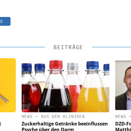
TE
BEITRÄGE
NEWS
•
AUS DEN KLINIKEN
NEWS
t
Zuckerhaltige Getränke beeinflussen
DZD-Fo
Psyche über den Darm
Matthi