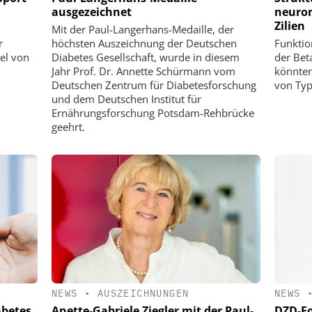
ausgezeichnet
neuron
Zilien
Mit der Paul-Langerhans-Medaille, der
r
höchsten Auszeichnung der Deutschen
Funktio
el von
Diabetes Gesellschaft, wurde in diesem
der Bet
Jahr Prof. Dr. Annette Schürmann vom
könnten
Deutschen Zentrum für Diabetesforschung
von Typ
und dem Deutschen Institut für
Ernährungsforschung Potsdam-Rehbrücke
geehrt.
NEWS
•
AUSZEICHNUNGEN
NEWS
abetes
Anette-Gabriele Ziegler mit der Paul-
DZD-Fo