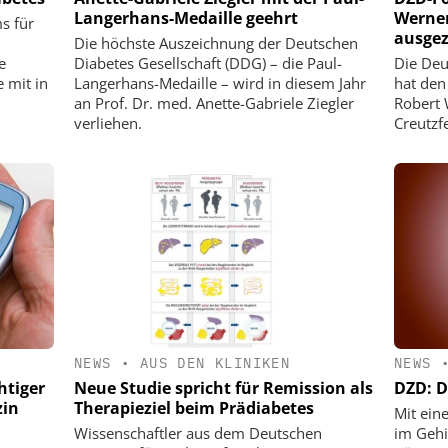
Langerhans-Medaille geehrt
Werner
s für
ausgez
Die höchste Auszeichnung der Deutschen
e
Diabetes Gesellschaft (DDG) – die Paul-
Die Deu
 mit in
Langerhans-Medaille – wird in diesem Jahr
hat den
an Prof. Dr. med. Anette-Gabriele Ziegler
Robert
verliehen.
Creutzf
NEWS
•
AUS DEN KLINIKEN
NEWS
htiger
Neue Studie spricht für Remission als
DZD: D
zin
Therapieziel beim Prädiabetes
Mit ei
Wissenschaftler aus dem Deutschen
im Gehi