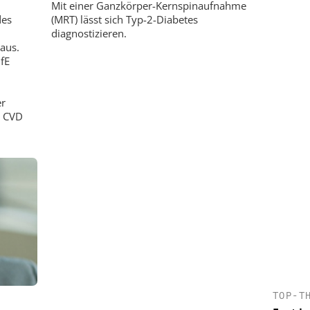
Mit einer Ganzkörper-Kernspinaufnahme
des
(MRT) lässt sich Typ-2-Diabetes
diagnostizieren.
aus.
fE
er
d CVD
TOP-T