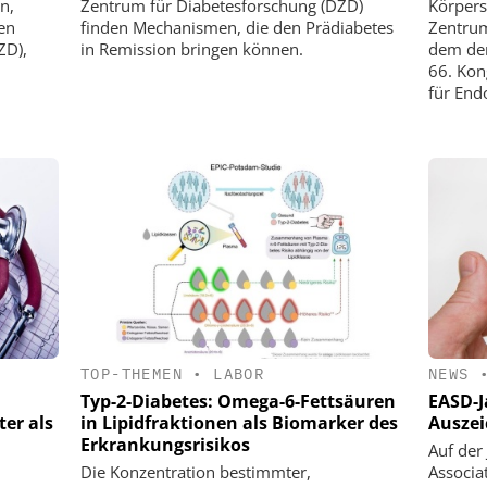
n,
Zentrum für Diabetesforschung (DZD)
Körpers
en
finden Mechanismen, die den Prädiabetes
Zentrum
ZD),
in Remission bringen können.
dem der
66. Kon
für End
TOP-THEMEN
•
LABOR
NEWS
Typ-2-Diabetes: Omega-6-Fettsäuren
EASD-J
er als
in Lipidfraktionen als Biomarker des
Auszei
Erkrankungsrisikos
Auf der
Die Konzentration bestimmter,
Associat