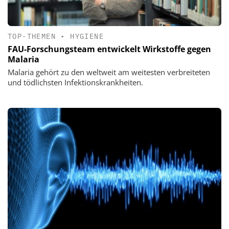
TOP-THEMEN
•
HYGIENE
FAU-Forschungsteam entwickelt Wirkstoffe gegen
Malaria
Malaria gehört zu den weltweit am weitesten verbreiteten
und tödlichsten Infektionskrankheiten.