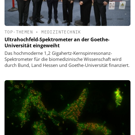
TOP-THEMEN
•
MEDIZINTECHNIK
Ultrahochfeld-Spektrometer an der Goethe-
Universität eingeweiht
Das hochmoderne 1,2 Gigahertz-Kernspinresonanz-
Spektrometer für die biomedizinische Wissenschaft wird
durch Bund, Land Hessen und Goethe-Universität finanziert.