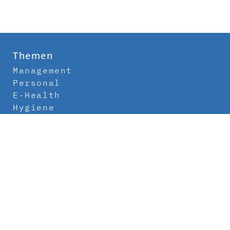
Themen
Management
Personal
E-Health
Hygiene
Labor
Medizintechnik
Klinikbau
Newsletter
Abo
Kontakt