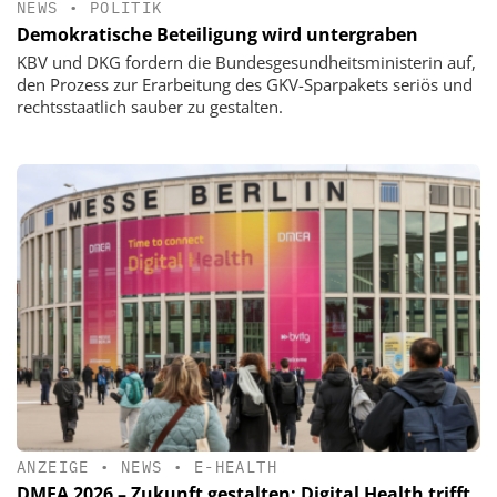
NEWS
•
POLITIK
Demokratische Beteiligung wird untergraben
KBV und DKG fordern die Bundesgesundheitsministerin auf,
den Prozess zur Erarbeitung des GKV-Sparpakets seriös und
rechtsstaatlich sauber zu gestalten.
ANZEIGE
•
NEWS
•
E-HEALTH
DMEA 2026 – Zukunft gestalten: Digital Health trifft