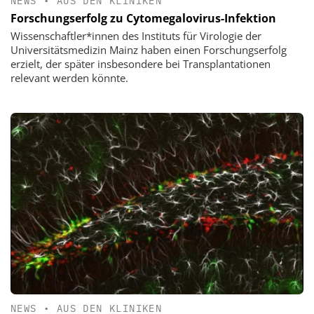
NEWS
•
AUS DEN KLINIKEN
Forschungserfolg zu Cytomegalovirus-Infektion
Wissenschaftler*innen des Instituts für Virologie der
Universitätsmedizin Mainz haben einen Forschungserfolg
erzielt, der später insbesondere bei Transplantationen
relevant werden könnte.
NEWS
•
AUS DEN KLINIKEN