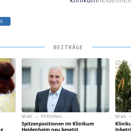
TE
BEITRÄGE
NEWS
•
PERSONAL
NEWS
Spitzenpositionen im Klinikum
Klinik
ng
Heidenheim neu besetzt
Inbetr