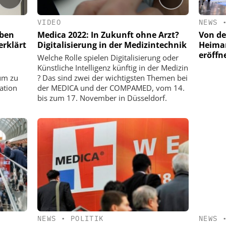
VIDEO
NEWS
rben
Medica 2022: In Zukunft ohne Arzt?
Von de
erklärt
Digitalisierung in der Medizintechnik
Heimar
eröffn
Welche Rolle spielen Digitalisierung oder
Künstliche Intelligenz künftig in der Medizin
um zu
? Das sind zwei der wichtigsten Themen bei
ation
der MEDICA und der COMPAMED, vom 14.
bis zum 17. November in Düsseldorf.
NEWS
NEWS
•
POLITIK