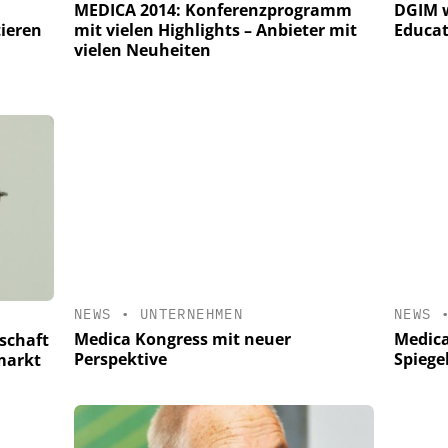
DGIM w
MEDICA 2014: Konferenzprogramm
Educat
tieren
mit vielen Highlights – Anbieter mit
vielen Neuheiten
NEWS
•
UNTERNEHMEN
NEWS
Medica Kongress mit neuer
Medic
schaft
Perspektive
Spiege
markt