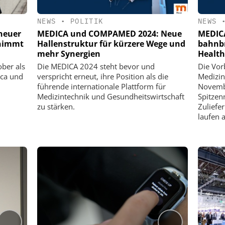
NEWS
•
POLITIK
NEWS
neuer
MEDICA und COMPAMED 2024: Neue
MEDICA
rnimmt
Hallenstruktur für kürzere Wege und
bahnb
mehr Synergien
Health
ber als
Die MEDICA 2024 steht bevor und
Die Vor
ica und
verspricht erneut, ihre Position als die
Medizin
führende internationale Plattform für
Novembe
Medizintechnik und Gesundheitswirtschaft
Spitzen
zu stärken.
Zuliefe
laufen 