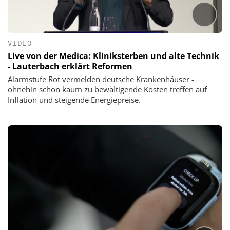
VIDEO
Live von der Medica: Kliniksterben und alte Technik
- Lauterbach erklärt Reformen
Alarmstufe Rot vermelden deutsche Krankenhäuser -
ohnehin schon kaum zu bewältigende Kosten treffen auf
Inflation und steigende Energiepreise.