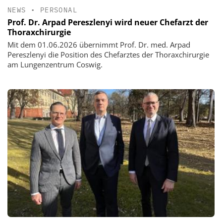
NEWS
•
PERSONAL
Prof. Dr. Arpad Pereszlenyi wird neuer Chefarzt der
Thoraxchirurgie
Mit dem 01.06.2026 übernimmt Prof. Dr. med. Arpad
Pereszlenyi die Position des Chefarztes der Thoraxchirurgie
am Lungenzentrum Coswig.