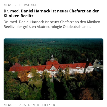
NEWS
•
PERSONAL
Dr. med. Daniel Harnack ist neuer Chefarzt an den
Kliniken Beelitz
Dr. med. Daniel Harnack ist neuer Chefarzt an den Kliniken
Beelitz, der größten Akutneurologie Ostdeutschlands.
NEWS
•
AUS DEN KLINIKEN