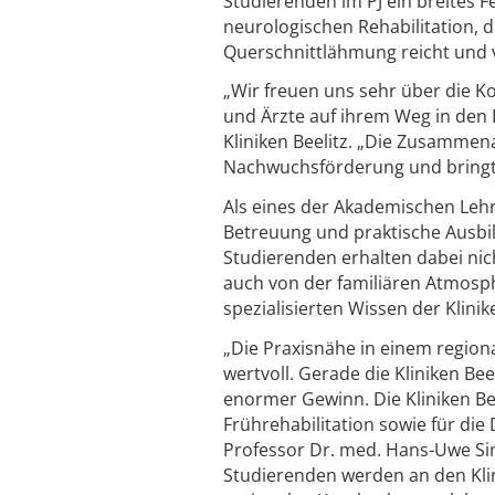
Studierenden im PJ ein breites F
neurologischen Rehabilitation,
Querschnittlähmung reicht und vi
„Wir freuen uns sehr über die K
und Ärzte auf ihrem Weg in den 
Kliniken Beelitz. „Die Zusammena
Nachwuchsförderung und bringt fr
Als eines der Akademischen Le
Betreuung und praktische Ausbi
Studierenden erhalten dabei nicht
auch von der familiären Atmosp
spezialisierten Wissen der Klinike
„Die Praxisnähe in einem region
wertvoll. Gerade die Kliniken Be
enormer Gewinn. Die Kliniken Bee
Frührehabilitation sowie für die
Professor Dr. med. Hans-Uwe Si
Studierenden werden an den Klin