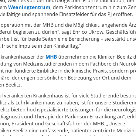
eld, welches von der neurologischen Frührehabilitation, der
 dem
Weaningzentrum
, dem Parkinsonzentrum hin zum Zen
elfältige und spannende Einsatzfelder für das PJ eröffnet.
ooperation mit der MHB und die Möglichkeit, angehende Är
Beruf begleiten zu dürfen“, sagt Enrico Ukrow, Geschäftsfüh
rbeit ist für beide Seiten eine Bereicherung – sie stärkt uns
ische Impulse in den Klinikalltag.“
hrkrankenhäuser der
MHB
übernehmen die Kliniken Beelitz d
ldung von Medizinstudierenden in dem Fachbereich Neurolo
 nur fundierte Einblicke in die klinische Praxis, sondern pr
häre, der engen persönlichen Betreuung vor Ort und dem
n Beelitz.
al verankerten Krankenhaus ist für viele Studierende beson
elitz als Lehrkrankenhaus zu haben, ist für unsere Studieren
litz bieten hochspezialisierte Leistungen für die neurologi
 Diagnostik und Therapie der Parkinson-Erkrankung an“, erkl
mon, Präsident und Geschäftsführer der MHB. „Unsere
iken Beelitz eine umfassende, patientenzentrierte Medizin