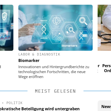
LABOR & DIAGNOSTIK
 AG
EASY SOFTWARE AG
Biomarker
im
Digitalisierung im
n digitaler
Personalmanagement: Von digitaler
Perso
d
Innovationen und Hintergrundberichte zu
 Steuerung
Ordnung zur KI-fähigen Steuerung
Ordn
technologischen Fortschritten, die neue
Wege eröffnen
MEIST GELESEN
•
POLITIK
News
kratische Beteiligung wird untergraben