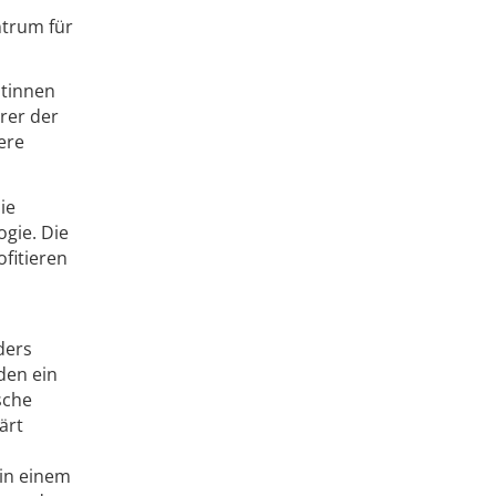
trum für
ztinnen
rer der
ere
ie
gie. Die
ofitieren
ders
den ein
sche
ärt
 in einem