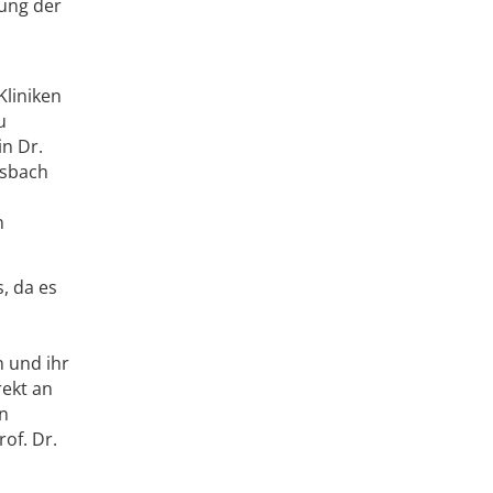
uung der
Kliniken
u
in Dr.
rsbach
n
, da es
n und ihr
rekt an
en
of. Dr.