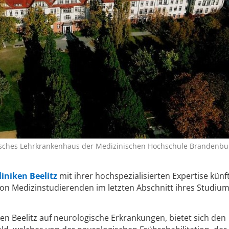
isches Lehrkrankenhaus der Medizinischen Hochschule Brandenbur
liniken Beelitz
mit ihrer hochspezialisierten Expertise künft
von Medizinstudierenden im letzten Abschnitt ihres Studiu
iken Beelitz auf neurologische Erkrankungen, bietet sich den