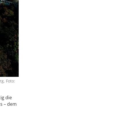
g, Foto:
ig die
ms – dem