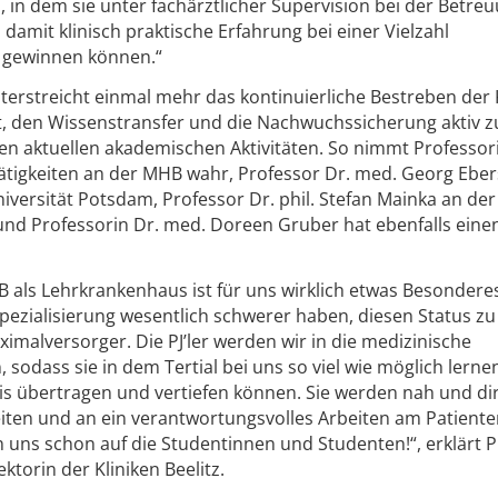
 in dem sie unter fachärztlicher Supervision bei der Betre
amit klinisch praktische Erfahrung bei einer Vielzahl
r gewinnen können.“
erstreicht einmal mehr das kontinuierliche Bestreben der 
tät, den Wissenstransfer und die Nachwuchssicherung aktiv z
 den aktuellen akademischen Aktivitäten. So nimmt Professor
ätigkeiten an der MHB wahr, Professor Dr. med. Georg Ebe
niversität Potsdam, Professor Dr. phil. Stefan Mainka an der
 und Professorin Dr. med. Doreen Gruber hat ebenfalls eine
als Lehrkrankenhaus ist für uns wirklich etwas Besonderes
ezialisierung wesentlich schwerer haben, diesen Status zu
ximalversorger. Die PJ’ler werden wir in die medizinische
 sodass sie in dem Tertial bei uns so viel wie möglich lerne
xis übertragen und vertiefen können. Sie werden nah und di
iten und an ein verantwortungsvolles Arbeiten am Patient
 uns schon auf die Studentinnen und Studenten!“, erklärt Pr
ktorin der Kliniken Beelitz.