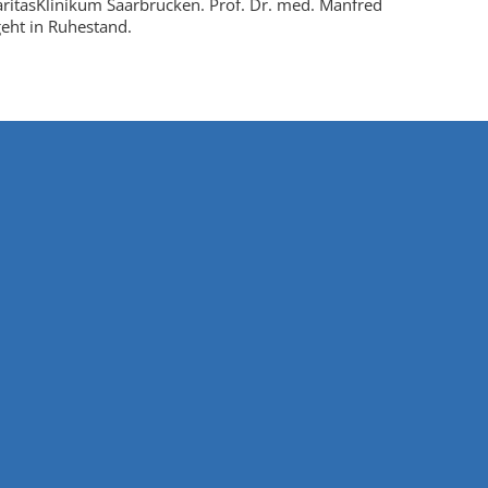
ritasKlinikum Saarbrücken. Prof. Dr. med. Manfred
geht in Ruhestand.