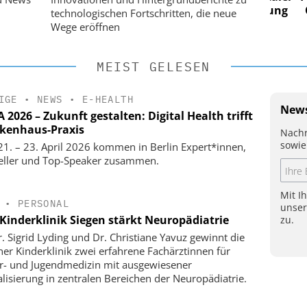
 Steuerung
Ordnung zur KI-fähigen Steuerung
Ordn
technologischen Fortschritten, die neue
Wege eröffnen
MEIST GELESEN
IGE
•
NEWS
•
E-HEALTH
News
2026 – Zukunft gestalten: Digital Health trifft
kenhaus-Praxis
Nachr
sowie
1. – 23. April 2026 kommen in Berlin Expert*innen,
eller und Top-Speaker zusammen.
Mit I
•
PERSONAL
unse
Kinderklinik Siegen stärkt Neuropädiatrie
zu.
r. Sigrid Lyding und Dr. Christiane Yavuz gewinnt die
ner Kinderklinik zwei erfahrene Fachärztinnen für
r- und Jugendmedizin mit ausgewiesener
alisierung in zentralen Bereichen der Neuropädiatrie.