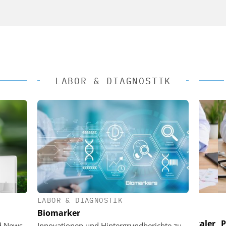
LABOR & DIAGNOSTIK
LABOR & DIAGNOSTIK
 AG
EASY SOFTWARE AG
Biomarker
 im
Digitalisierung im
n digitaler
Personalmanagement: Von digitaler
Perso
d News
Innovationen und Hintergrundberichte zu