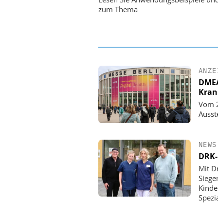
Ordnung zur KI-fähigen
zum Thema
ANZE
DMEA 
Kran
Vom 2
Ausst
NEWS
DRK-
Mit D
Siege
Kinde
Spezi