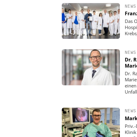
NEWS
Fran
Das O
Hospi
Krebs
NEWS
Dr. 
Mari
Dr. R
Marie
einen
Unfall
NEWS
Mark
Priv.
Klini