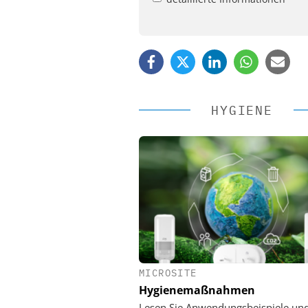
HYGIENE
MICROSITE
EASY SOFTWARE
Hygienemaßnahmen
Digitalisierung
Personalmanagement: Vo
Lesen Sie Anwendungsbeispiele un