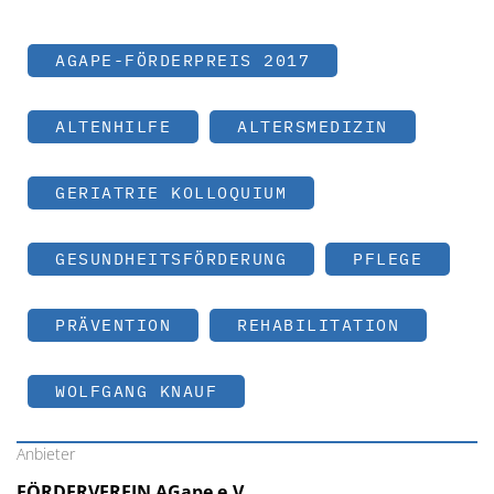
AGAPE-FÖRDERPREIS 2017
ALTENHILFE
ALTERSMEDIZIN
GERIATRIE KOLLOQUIUM
GESUNDHEITSFÖRDERUNG
PFLEGE
PRÄVENTION
REHABILITATION
WOLFGANG KNAUF
Anbieter
FÖRDERVEREIN AGape e.V