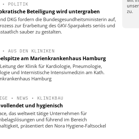
Mit I
•
POLITIK
unse
kratische Beteiligung wird untergraben
zu.
nd DKG fordern die Bundesgesundheitsministerin auf,
rozess zur Erarbeitung des GKV-Sparpakets seriös und
staatlich sauber zu gestalten.
•
AUS DEN KLINIKEN
elspitze am Marienkrankenhaus Hamburg
Leitung der Klinik für Kardiologie, Pneumologie,
logie und Internistische Intensivmedizin am Kath.
enkrankenhaus Hamburg
IGE
•
NEWS
•
KLINIKBAU
vollendet und hygienisch
face, das weltweit tätige Unternehmen für
belagslösungen und führend im Bereich
altigkeit, präsentiert den Nora Hygiene-Faltsockel