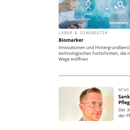
LABOR & DIAGNOSTIK
EASY SOFTWARE
Biomarker
Digitalisierung 
Personalmanagement: Vo
Innovationen und Hintergrundberic
Ordnung zur KI-fähigen
technologischen Fortschritten, die 
Wege eröffnen
NEWS
Sank
Pfle
Der 3
der P