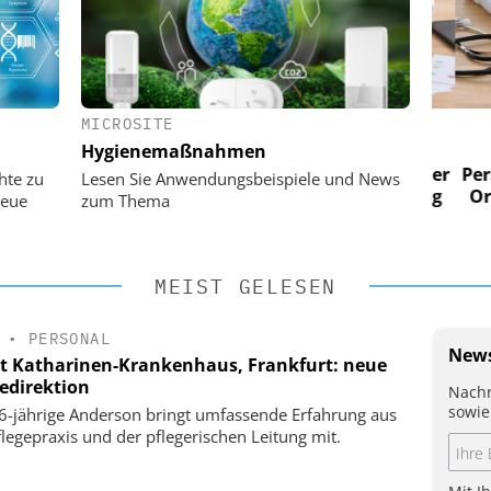
MICROSITE
 AG
EASY SOFTWARE AG
Hygienemaßnahmen
im
Digitalisierung im
n digitaler
Personalmanagement: Von digitaler
Perso
hte zu
Lesen Sie Anwendungsbeispiele und News
 Steuerung
Ordnung zur KI-fähigen Steuerung
Ordn
neue
zum Thema
MEIST GELESEN
•
PERSONAL
News
t Katharinen-Krankenhaus, Frankfurt: neue
gedirektion
Nachr
sowie
6-jährige Anderson bringt umfassende Erfahrung aus
flegepraxis und der pflegerischen Leitung mit.