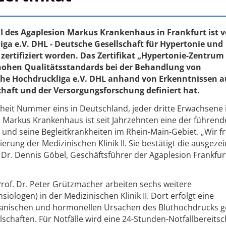
 II des Agaplesion Markus Krankenhaus in Frankfurt ist 
ga e.V. DHL - Deutsche Gesellschaft für Hypertonie und
 zertifiziert worden. Das Zertifikat „Hypertonie-Zentru
 hohen Qualitätsstandards bei der Behandlung von
che Hochdruckliga e.V. DHL anhand von Erkenntnissen a
haft und der Versorgungsforschung definiert hat.
kheit Nummer eins in Deutschland, jeder dritte Erwachsene 
 Markus Krankenhaus ist seit Jahrzehnten eine der führen
n und seine Begleitkrankheiten im Rhein-Main-Gebiet. „Wir f
zierung der Medizinischen Klinik II. Sie bestätigt die ausgeze
t Dr. Dennis Göbel, Geschäftsführer der Agaplesion Frankfur
Prof. Dr. Peter Grützmacher arbeiten sechs weitere
ologen) in der Medizinischen Klinik II. Dort erfolgt eine
rganischen und hormonellen Ursachen des Bluthochdrucks 
llschaften. Für Notfälle wird eine 24-Stunden-Notfallbereitsc