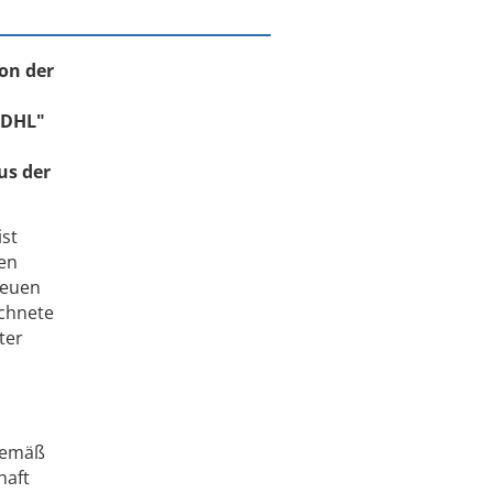
von der
m DHL"
us der
ist
den
reuen
ichnete
ter
gemäß
haft