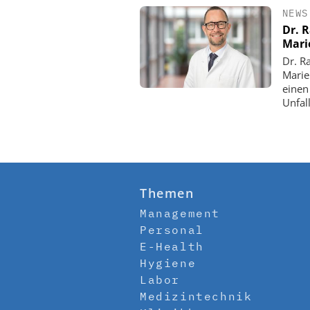
NEWS
Dr. 
Mari
Dr. R
Marie
einen
Unfall
Themen
Management
Personal
E-Health
Hygiene
Labor
Medizintechnik