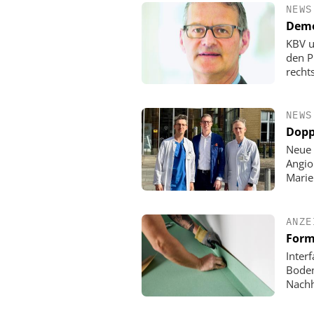
NEWS
Demo
KBV u
den P
rechts
NEWS
Dopp
Neue 
Angio
Mari
ANZE
Form
Inter
Boden
Nachh