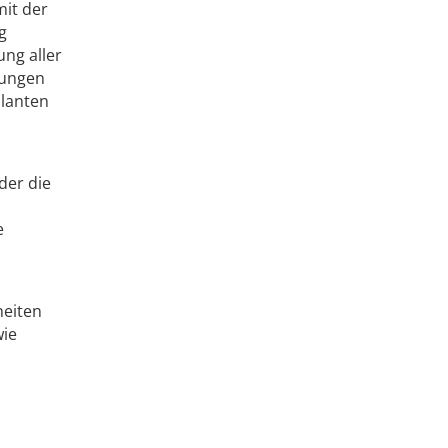
mit der
g
ung aller
lungen
ulanten
der die
e
heiten
wie