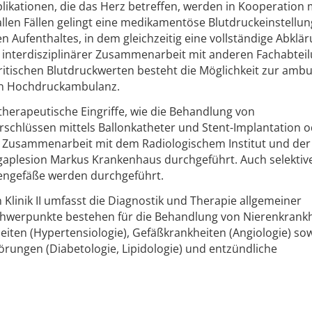
likationen, die das Herz betreffen, werden in Kooperation 
allen Fällen gelingt eine medikamentöse Blutdruckeinstellun
 Aufenthaltes, in dem gleichzeitig eine vollständige Abklär
 interdisziplinärer Zusammenarbeit mit anderen Fachabtei
 kritischen Blutdruckwerten besteht die Möglichkeit zur amb
ten Hochdruckambulanz.
therapeutische Eingriffe, wie die Behandlung von
schlüssen mittels Ballonkatheter und Stent-Implantation o
n Zusammenarbeit mit dem Radiologischem Institut und der
gaplesion Markus Krankenhaus durchgeführt. Auch selektiv
engefäße werden durchgeführt.
Klinik II umfasst die Diagnostik und Therapie allgemeiner
Schwerpunkte bestehen für die Behandlung von Nierenkrank
iten (Hypertensiologie), Gefäßkrankheiten (Angiologie) so
örungen (Diabetologie, Lipidologie) und entzündliche