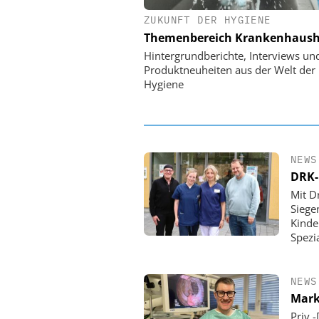
ZUKUNFT DER HYGIENE
EASY SOFTWARE
Themenbereich Krankenhaush
Digitalisierung 
Personalmanagement: Vo
Hintergrundberichte, Interviews un
Ordnung zur KI-fähigen
Produktneuheiten aus der Welt der
Hygiene
NEWS
DRK-
Mit D
Siege
Kinde
Spezi
NEWS
Mark
Priv.