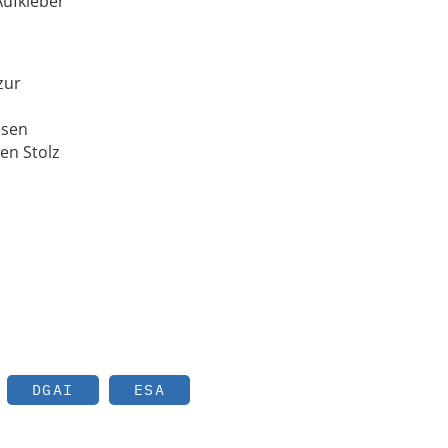
Aufkleber
zur
esen
en Stolz
DGAI
ESA