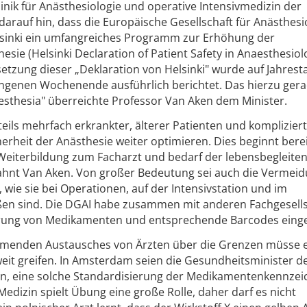
klinik für Anästhesiologie und operative Intensivmedizin der
 darauf hin, dass die Europäische Gesellschaft für Anästhesi
elsinki ein umfangreiches Programm zur Erhöhung der
esie (Helsinki Declaration of Patient Safety in Anaesthesiol
tzung dieser „Deklaration von Helsinki" wurde auf Jahres
genen Wochenende ausführlich berichtet. Das hierzu ger
esthesia" überreichte Professor Van Aken dem Minister.
ils mehrfach erkrankter, älterer Patienten und komplizier
erheit der Anästhesie weiter optimieren. Dies beginnt bere
 Weiterbildung zum Facharzt und bedarf der lebensbegleite
mahnt Van Aken. Von großer Bedeutung sei auch die Vermei
e sie bei Operationen, auf der Intensivstation und im
eßen sind. Die DGAI habe zusammen mit anderen Fachgesell
dierung von Medikamenten und entsprechende Barcodes einge
menden Austausches von Ärzten über die Grenzen müsse 
t greifen. In Amsterdam seien die Gesundheitsminister de
n, eine solche Standardisierung der Medikamentenkennze
Medizin spielt Übung eine große Rolle, daher darf es nicht