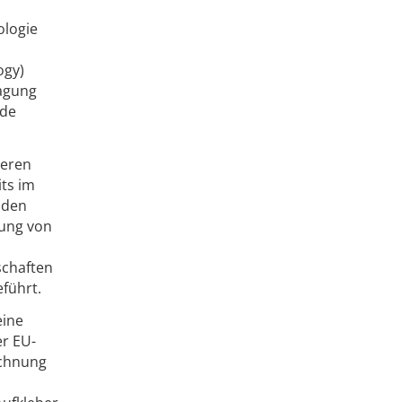
ologie
ogy)
tagung
ade
teren
its im
nden
dung von
schaften
führt.
eine
r EU-
ichnung