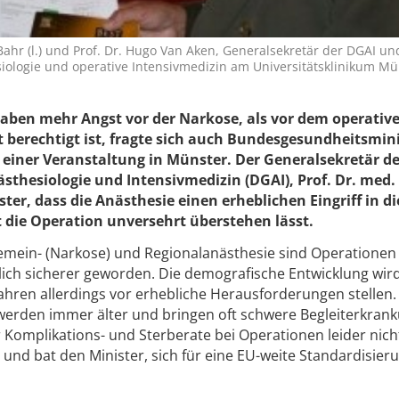
hr (l.) und Prof. Dr. Hugo Van Aken, Generalsekretär der DGAI un
esiologie und operative Intensivmedizin am Universitätsklinikum Mü
haben mehr Angst vor der Narkose, als vor dem operativ
st berechtigt ist, fragte sich auch Bundesgesundheitsmin
einer Veranstaltung in Münster. Der Generalsekretär de
sthesiologie und Intensivmedizin (DGAI), Prof. Dr. med
ter, dass die Anästhesie einen erheblichen Eingriff in d
t die Operation unversehrt überstehen lässt.
lgemein- (Narkose) und Regionalanästhesie sind Operationen
ich sicherer geworden. Die demografische Entwicklung wird
hren allerdings vor erhebliche Herausforderungen stellen
werden immer älter und bringen oft schwere Begleiterkran
 Komplikations- und Sterberate bei Operationen leider nich
und bat den Minister, sich für eine EU-weite Standardisier