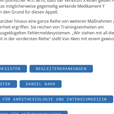
in polnischer Arzt lernt, dass der Wirkstoff X einen gelben 
 das möglicherweise gegenteilig wirkende Medikament Y
en den Grund für diesen Appell.
darüber hinaus eine ganze Reihe von weiteren Maßnahmen 
rheit ergriffen. Sie reichen von Trainingseinheiten am
ausgeklügelten Fehlermeldesystemen. „Wir stehen mit all di
 in der vordersten Reihe" stellt Van Aken mit einem gewiss
HESISTEN
BEGLEITERKRANKUNGEN
STER
DANIEL BAHR
 FÜR ANÄSTHESIOLOGIE UND INTENSIVMEDIZIN