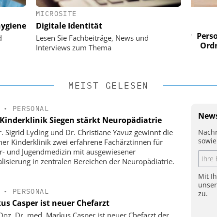
MICROSITE
 AG
EASY SOFTWARE AG
ygiene
Digitale Identität
im
Digitalisierung im
n digitaler
Personalmanagement: Von digitaler
Perso
d
Lesen Sie Fachbeiträge, News und
 Steuerung
Ordnung zur KI-fähigen Steuerung
Ordn
Interviews zum Thema
MEIST GELESEN
•
PERSONAL
News
Kinderklinik Siegen stärkt Neuropädiatrie
Nachr
r. Sigrid Lyding und Dr. Christiane Yavuz gewinnt die
sowie
ner Kinderklinik zwei erfahrene Fachärztinnen für
r- und Jugendmedizin mit ausgewiesener
alisierung in zentralen Bereichen der Neuropädiatrie.
Mit I
unse
•
PERSONAL
zu.
us Casper ist neuer Chefarzt
-Doz. Dr. med. Markus Casper ist neuer Chefarzt der