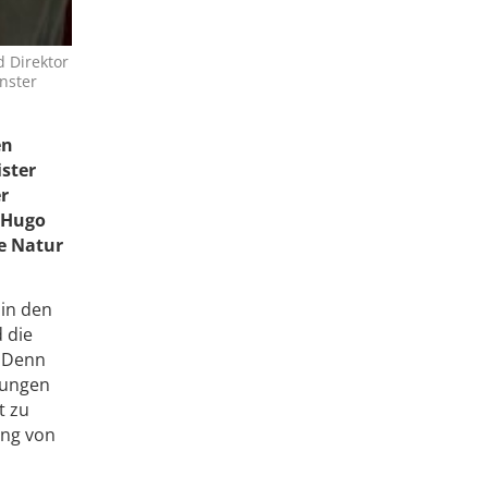
d Direktor
nster
en
ister
r
. Hugo
ie Natur
 in den
 die
. Denn
kungen
t zu
ung von