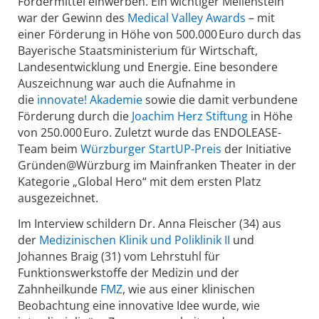
Fördermittel einwerben. Ein wichtiger Meilenstein
war der Gewinn des
Medical Valley Awards
– mit
einer Förderung in Höhe von 500.000 Euro durch das
Bayerische Staatsministerium für Wirtschaft,
Landesentwicklung und Energie. Eine besondere
Auszeichnung war auch die Aufnahme in
die
innovate! Akademie
sowie die damit verbundene
Förderung durch die
Joachim Herz Stiftung
in Höhe
von 250.000 Euro. Zuletzt wurde das ENDOLEASE-
Team beim
Würzburger StartUP-Preis
der Initiative
Gründen@Würzburg im Mainfranken Theater in der
Kategorie „Global Hero“ mit dem ersten Platz
ausgezeichnet.
Im Interview schildern Dr. Anna Fleischer (34) aus
der
Medizinischen Klinik und Poliklinik II
und
Johannes Braig (31) vom Lehrstuhl für
Funktionswerkstoffe der Medizin und der
Zahnheilkunde
FMZ
, wie aus einer klinischen
Beobachtung eine innovative Idee wurde, wie