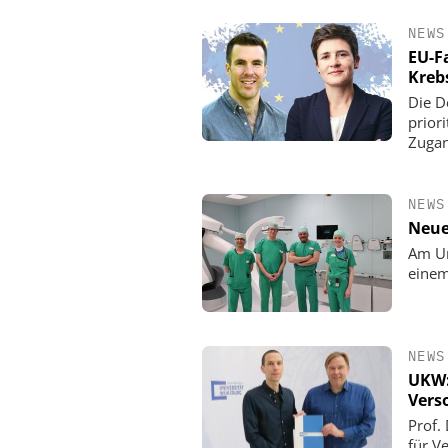
NEWS
EU-F
Kreb
Die D
prior
Zugan
NEWS
Neue
Am Un
einem
NEWS
UKW:
Vers
Prof.
für V