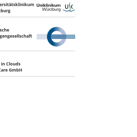
ersitätsklinikum
burg
sche
gengesellschaft
 in Clouds
Care GmbH