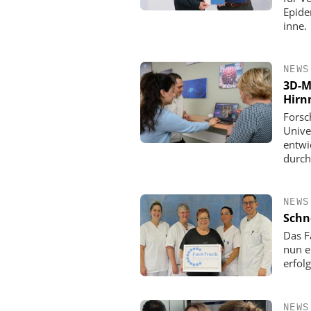
Epide
inne.
NEWS
3D-M
Hirn
Forsc
Unive
entwi
durch
NEWS
Schn
Das F
nun e
erfol
NEWS