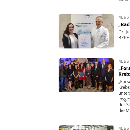
NEWS
„Bad
Dr. J
BZKF-
NEWS
„For
Kreb
„Fors
Krebs
unter
insge
der S
die M
NEWS