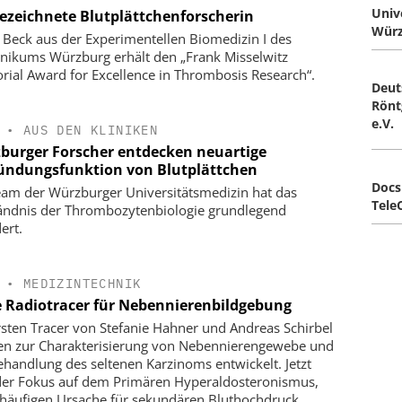
Univ
ezeichnete Blutplättchenforscherin
Würz
 Beck aus der Experimentellen Biomedizin I des
inikums Würzburg erhält den „Frank Misselwitz
ial Award for Excellence in Thrombosis Research“.
Deut
Rönt
e.V.
•
AUS DEN KLINIKEN
burger Forscher entdecken neuartige
ündungsfunktion von Blutplättchen
Docs
eam der Würzburger Universitätsmedizin hat das
Tele
ändnis der Thrombozytenbiologie grundlegend
ert.
•
MEDIZINTECHNIK
 Radiotracer für Nebennierenbildgebung
rsten Tracer von Stefanie Hahner und Andreas Schirbel
n zur Charakterisierung von Nebennierengewebe und
ehandlung des seltenen Karzinoms entwickelt. Jetzt
 der Fokus auf dem Primären Hyperaldosteronismus,
 häufigen Ursache für sekundären Bluthochdruck.