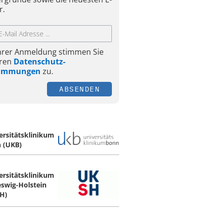
r.
Ihrer Anmeldung stimmen Sie
ren
Datenschutz-
timmungen
zu.
ABSENDEN
ersitätsklinikum
 (UKB)
ersitätsklinikum
eswig-Holstein
H)