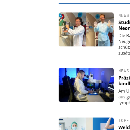
NEWS
Studi
Neon
Die B
Neuge
schüt
zusät
NEWS
Präz
kind
EASY SOFTWARE
Am Un
Digitalisierung 
aus g
Personalmanagement: Vo
lymph
Ordnung zur KI-fähigen
TOP-
Welc