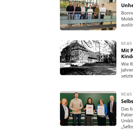
Unhe
Bonne
Molek
auslös
NEWS
Mit P
Kind
Wie R
Jahre
setzte
NEWS
Selbs
Das b
Patie
Unikl
„Selb