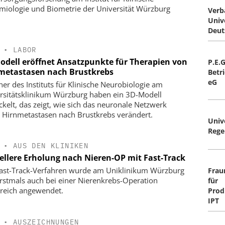
miologie und Biometrie der Universität Würzburg
Verb
Univ
Deut
•
LABOR
odell eröffnet Ansatzpunkte für Therapien von
P.E.
metastasen nach Brustkrebs
Betr
eG
her des Instituts für Klinische Neurobiologie am
rsitätsklinikum Würzburg haben ein 3D-Modell
ckelt, das zeigt, wie sich das neuronale Netzwerk
 Hirnmetastasen nach Brustkrebs verändert.
Univ
Rege
•
AUS DEN KLINIKEN
ellere Erholung nach Nieren-OP mit Fast-Track
ast-Track-Verfahren wurde am Uniklinikum Würzburg
Frau
rstmals auch bei einer Nierenkrebs-Operation
für
greich angewendet.
Prod
IPT
•
AUSZEICHNUNGEN