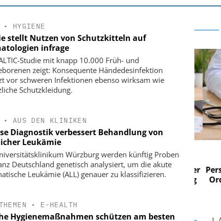
•
HYGIENE
e stellt Nutzen von Schutzkitteln auf
atologien infrage
ALTIC-Studie mit knapp 10.000 Früh- und
borenen zeigt: Konsequente Händedesinfektion
zt vor schweren Infektionen ebenso wirksam wie
zliche Schutzkleidung.
•
AUS DEN KLINIKEN
ise Diagnostik verbessert Behandlung von
licher Leukämie
 AG
EASY SOFTWARE AG
iversitätsklinikum Würzburg werden künftig Proben
im
Digitalisierung im
anz Deutschland genetisch analysiert, um die akute
n digitaler
Personalmanagement: Von digitaler
Perso
atische Leukämie (ALL) genauer zu klassifizieren.
 Steuerung
Ordnung zur KI-fähigen Steuerung
Ordn
THEMEN
•
E-HEALTH
he Hygienemaßnahmen schützen am besten
L