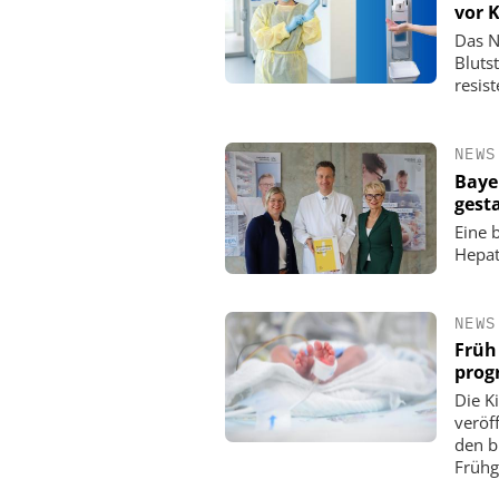
vor 
Das N
Bluts
resis
NEWS
Baye
gest
Eine b
Hepat
NEWS
Früh
prog
Die K
veröf
den b
Frühg