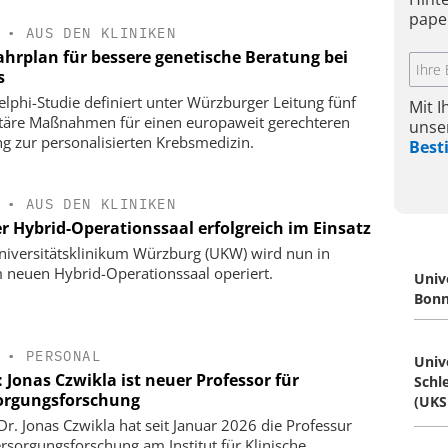
pape
•
AUS DEN KLINIKEN
ahrplan für bessere genetische Beratung bei
s
elphi-Studie definiert unter Würzburger Leitung fünf
Mit 
itäre Maßnahmen für einen europaweit gerechteren
unse
g zur personalisierten Krebsmedizin.
Bes
•
AUS DEN KLINIKEN
r Hybrid-Operationssaal erfolgreich im Einsatz
iversitätsklinikum Würzburg (UKW) wird nun in
 neuen Hybrid-Operationssaal operiert.
Univ
Bonn
•
PERSONAL
Univ
 Jonas Czwikla ist neuer Professor für
Schl
orgungsforschung
(UKS
 Dr. Jonas Czwikla hat seit Januar 2026 die Professur
ersorgungsforschung am Institut für Klinische