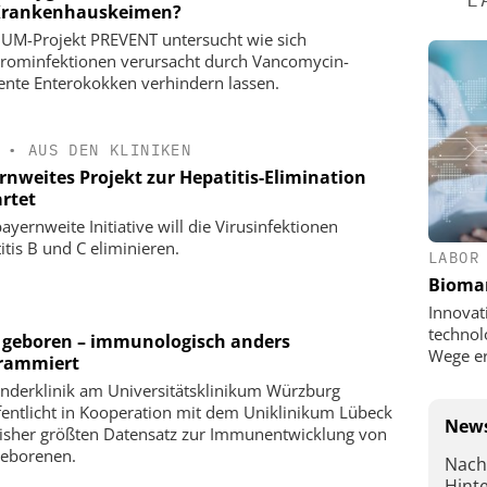
Krankenhauskeimen?
UM-Projekt PREVENT untersucht wie sich
trominfektionen verursacht durch Vancomycin-
tente Enterokokken verhindern lassen.
•
AUS DEN KLINIKEN
rnweites Projekt zur Hepatitis-Elimination
artet
ayernweite Initiative will die Virusinfektionen
itis B und C eliminieren.
LABOR
Bioma
Innovat
technol
 geboren – immunologisch anders
Wege e
rammiert
inderklinik am Universitätsklinikum Würzburg
fentlicht in Kooperation mit dem Uniklinikum Lübeck
News
isher größten Datensatz zur Immunentwicklung von
eborenen.
Nach
Hint