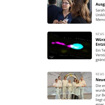
Ausg
Sarah
Unikl
Memor
NEWS
Würz
Entz
Ein T
Verst
geänd
NEWS
Neue
Die e
wurde
zur B
liegt
einer