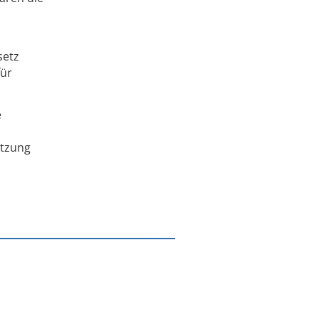
setz
für
e
etzung