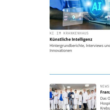
KI IM KRANKENHAUS
EASY SOFTWARE
Künstliche Intelligenz
Digitalisierung 
Personalmanagement: Vo
Hintergrundberichte, Interviews un
Ordnung zur KI-fähigen
Innovationen
NEWS
Fran
Das O
Hospi
Krebs