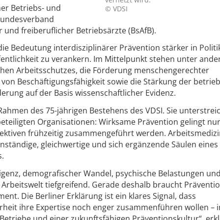
r Betriebs- und
© VDSI
Bundesverband
 und freiberuflicher Betriebsärzte (BsAfB).
ie Bedeutung interdisziplinärer Prävention stärker in Politi
fentlichkeit zu verankern. Im Mittelpunkt stehen unter and
ichen Arbeitsschutzes, die Förderung menschengerechter
 von Beschäftigungsfähigkeit sowie die Stärkung der betrie
rung auf der Basis wissenschaftlicher Evidenz.
Rahmen des 75-jährigen Bestehens des VDSI. Sie unterstreic
eiligten Organisationen: Wirksame Prävention gelingt nu
pektiven frühzeitig zusammengeführt werden. Arbeitsmediz
enständige, gleichwertige und sich ergänzende Säulen eines
.
elligenz, demografischer Wandel, psychische Belastungen un
Arbeitswelt tiefgreifend. Gerade deshalb braucht Präventio
ent. Die Berliner Erklärung ist ein klares Signal, dass
rheit ihre Expertise noch enger zusammenführen wollen – 
 Betriebe und einer zukunftsfähigen Präventionskultur“, erk