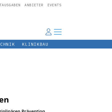
TAUSGABEN
ANBIETER
EVENTS
ECHNIK
KLINIKBAU
ken
iplinären Prävention.