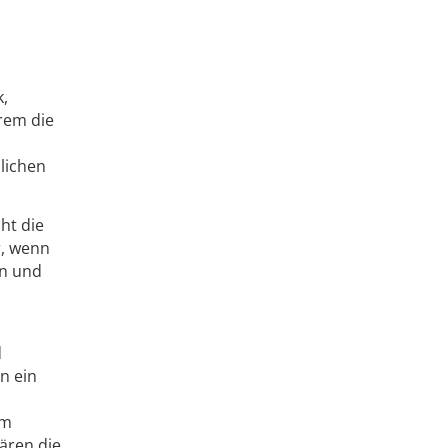
k,
erem die
blichen
ht die
r, wenn
in und
d
n ein
im
lären die