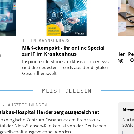
IT IM KRANKENHAUS
 AG
EASY SOFTWARE AG
M&K-ekompakt - Ihr online Special
im
Digitalisierung im
zur IT im Krankenhaus
n digitaler
Personalmanagement: Von digitaler
Perso
d
 Steuerung
Ordnung zur KI-fähigen Steuerung
Ordn
Inspirierende Stories, exklusive Interviews
und die neuesten Trends aus der digitalen
Gesundheitswelt
MEIST GELESEN
•
AUSZEICHNUNGEN
News
ziskus-Hospital Harderberg ausgezeichnet
Nachr
nkologische Zentrum Osnabrück am Franziskus-
sowie
tal der Niels-Stensen-Kliniken ist von der Deutschen
gesellschaft ausgezeichnet worden.