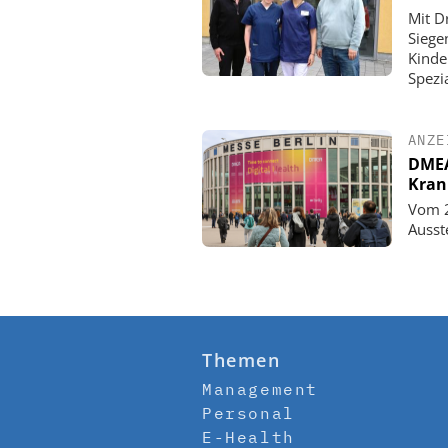
Mit D
Siege
Kinde
Spezi
ANZE
DMEA 
Kran
Vom 2
Ausst
Themen
Management
Personal
E-Health