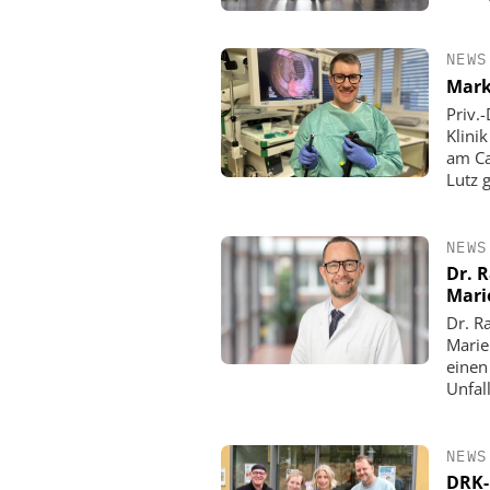
NEWS
Mark
Priv.
Klini
am Ca
Lutz 
NEWS
Dr. 
Mari
Dr. R
Marie
einen
Unfall
NEWS
DRK-