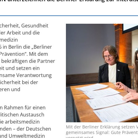
icherheit, Gesundheit
er Arbeit und die
smedizin
in Berlin die „Berliner
 Prävention“. Mit dem
ekräftigen die Partner
it und setzen ein
einsame Verantwortung
icherheit bei der
heren und
den Rahmen für einen
litischen Austausch
ie arbeitsmedizin
Mit der Berliner Erklärung setzen 
den – der Deutschen
gemeinsames Signal: Gute Prävent
n und Umweltmedizin
vernetzt wird.