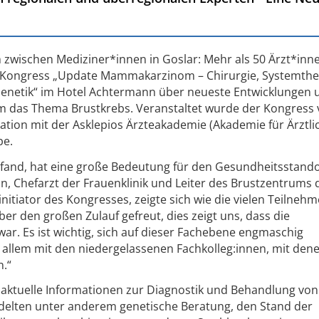
 zwischen Mediziner*innen in Goslar: Mehr als 50 Ärzt*inn
m Kongress „Update Mammakarzinom – Chirurgie, Systemthe
Genetik“ im Hotel Achtermann über neueste Entwicklungen 
um das Thema Brustkrebs. Veranstaltet wurde der Kongress
ration mit der Asklepios Ärzteakademie (Akademie für Ärztli
pe.
tfand, hat eine große Bedeutung für den Gesundheitsstando
n, Chefarzt der Frauenklinik und Leiter des Brustzentrums 
initiator des Kongresses, zeigte sich wie die vielen Teilneh
ber den großen Zulauf gefreut, dies zeigt uns, dass die
war. Es ist wichtig, sich auf dieser Fachebene engmaschig
allem mit den niedergelassenen Fachkolleg:innen, mit dene
.“
ktuelle Informationen zur Diagnostik und Behandlung von
delten unter anderem genetische Beratung, den Stand der