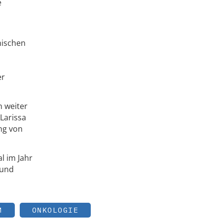
e
nischen
er
n weiter
Larissa
ung von
l im Jahr
 und
M
ONKOLOGIE