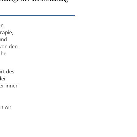
en
rapie,
und
 von den
che
rt des
der
mer:innen
n wir