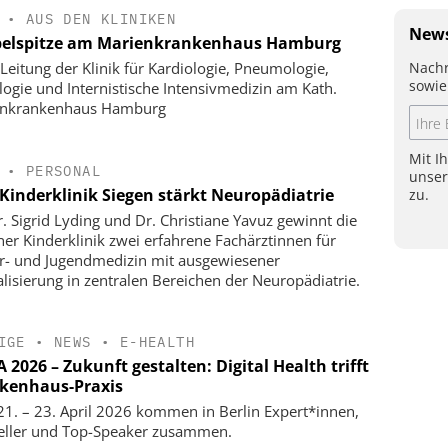
•
AUS DEN KLINIKEN
News
elspitze am Marienkrankenhaus Hamburg
Nachr
Leitung der Klinik für Kardiologie, Pneumologie,
sowie
logie und Internistische Intensivmedizin am Kath.
enkrankenhaus Hamburg
Mit I
•
PERSONAL
unse
Kinderklinik Siegen stärkt Neuropädiatrie
zu.
r. Sigrid Lyding und Dr. Christiane Yavuz gewinnt die
ner Kinderklinik zwei erfahrene Fachärztinnen für
r- und Jugendmedizin mit ausgewiesener
alisierung in zentralen Bereichen der Neuropädiatrie.
IGE
•
NEWS
•
E-HEALTH
2026 – Zukunft gestalten: Digital Health trifft
kenhaus-Praxis
1. – 23. April 2026 kommen in Berlin Expert*innen,
eller und Top-Speaker zusammen.