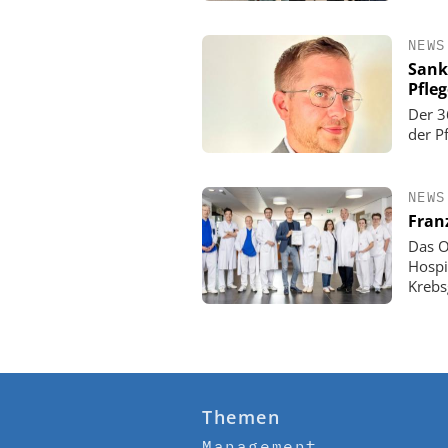
NEWS
Sank
Pfle
Der 3
der P
NEWS
Fran
Das O
Hospi
Krebs
Themen
Management