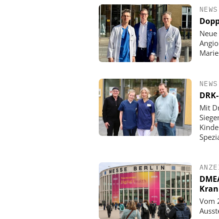
NEWS
Dopp
Neue 
Angio
Mari
NEWS
DRK-
Mit D
Siege
Kinde
Spezi
ANZE
DMEA 
Kran
Vom 2
Ausst