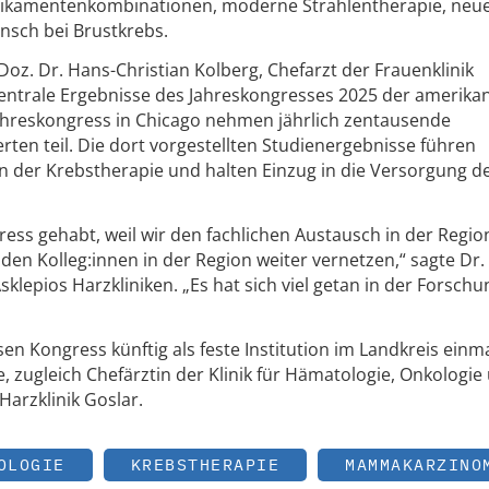
kamentenkombinationen, moderne Strahlentherapie, neu
nsch bei Brustkrebs.
.-Doz. Dr. Hans-Christian Kolberg, Chefarzt der Frauenklinik
 zentrale Ergebnisse des Jahreskongresses 2025 der amerika
Jahreskongress in Chicago nehmen jährlich zentausende
rten teil. Die dort vorgestellten Studienergebnisse führen
 der Krebstherapie und halten Einzug in die Versorgung d
ess gehabt, weil wir den fachlichen Austausch in der Regio
en Kolleg:innen in der Region weiter vernetzen,“ sagte Dr. 
sklepios Harzkliniken. „Es hat sich viel getan in der Forsch
en Kongress künftig als feste Institution im Landkreis einma
e, zugleich Chefärztin der Klinik für Hämatologie, Onkologie
 Harzklinik Goslar.
OLOGIE
KREBSTHERAPIE
MAMMAKARZINO