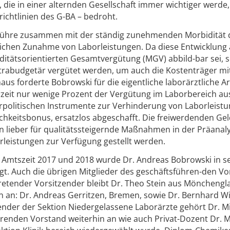
die in einer alternden Gesellschaft immer wichtiger werde, 
ichtlinien des G-BA – bedroht.
 führe zusammen mit der ständig zunehmenden Morbidität 
lichen Zunahme von Laborleistungen. Da diese Entwicklung 
ditätsorientierten Gesamtvergütung (MGV) abbild-bar sei, s
trabudgetär vergütet werden, um auch die Kostenträger mit
s forderte Bobrowski für die eigentliche laborärztliche Ar
eit nur wenige Prozent der Vergütung im Laborbereich au
politischen Instrumente zur Verhinderung von Laborleistu
ichkeitsbonus, ersatzlos abgeschafft. Die freiwerdenden Ge
n lieber für qualitätssteigernde Maßnahmen in der Präanaly
rleistungen zur Verfügung gestellt werden.
e Amtszeit 2017 und 2018 wurde Dr. Andreas Bobrowski in 
gt. Auch die übrigen Mitglieder des geschäftsführen-den V
retender Vorsitzender bleibt Dr. Theo Stein aus Mönchengl
an: Dr. Andreas Gerritzen, Bremen, sowie Dr. Bernhard Wi
zender der Sektion Niedergelassene Laborärzte gehört Dr. M
hrenden Vorstand weiterhin an wie auch Privat-Dozent Dr. M