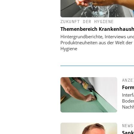
ZUKUNFT DER HYGIENE
EASY SOFTWARE
Themenbereich Krankenhaush
Digitalisierung 
Personalmanagement: Vo
Hintergrundberichte, Interviews un
Ordnung zur KI-fähigen
Produktneuheiten aus der Welt der
Hygiene
ANZE
Form
Inter
Boden
Nachh
NEWS
Sank