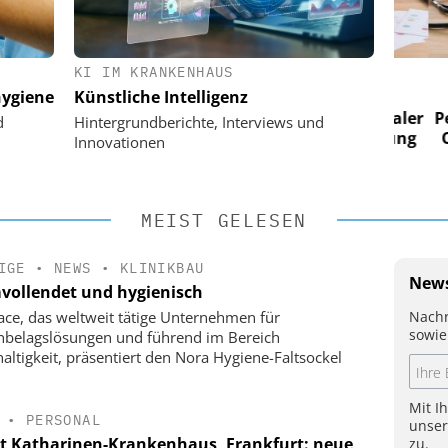
KI IM KRANKENHAUS
 AG
EASY SOFTWARE AG
ygiene
Künstliche Intelligenz
im
Digitalisierung im
n digitaler
Personalmanagement: Von digitaler
Perso
d
Hintergrundberichte, Interviews und
 Steuerung
Ordnung zur KI-fähigen Steuerung
Ordn
Innovationen
MEIST GELESEN
IGE
•
NEWS
•
KLINIKBAU
News
vollendet und hygienisch
Nachr
face, das weltweit tätige Unternehmen für
sowie
belagslösungen und führend im Bereich
altigkeit, präsentiert den Nora Hygiene-Faltsockel
Mit I
•
PERSONAL
unse
t Katharinen-Krankenhaus, Frankfurt: neue
zu.