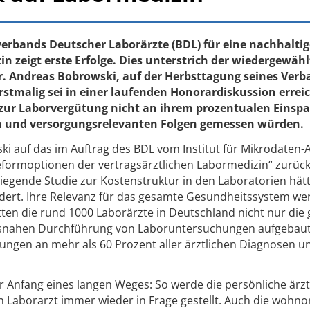
erbands Deutscher Laborärzte (BDL) für eine nachhaltig
n zeigt erste Erfolge. Dies unterstrich der wiedergewähl
r. Andreas Bobrowski, auf der Herbsttagung seines Ver
stmalig sei in einer laufenden Honorardiskussion errei
ur Laborvergütung nicht an ihrem prozentualen Einspar
en und versorgungsrelevanten Folgen gemessen würden.
 auf das im Auftrag des BDL vom Institut für Mikrodaten-
Reformoptionen der vertragsärztlichen Labormedizin“ zurück
liegende Studie zur Kostenstruktur in den Laboratorien hät
ndert. Ihre Relevanz für das gesamte Gesundheitssystem w
ten die rund 1000 Laborärzte in Deutschland nicht nur die
 ortsnahen Durchführung von Laboruntersuchungen aufgebaut
tungen an mehr als 60 Prozent aller ärztlichen Diagnosen u
er Anfang eines langen Weges: So werde die persönliche ärzt
 Laborarzt immer wieder in Frage gestellt. Auch die wohn