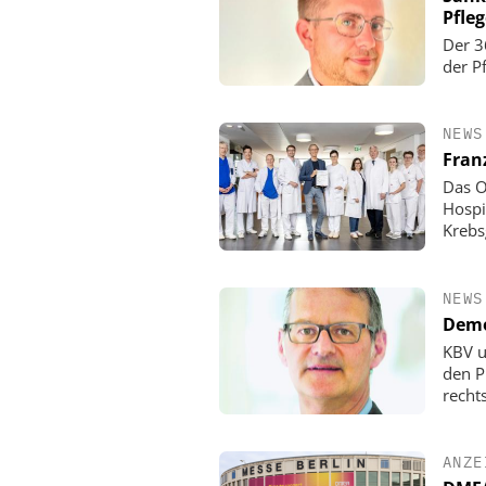
Pfle
Der 3
der P
NEWS
Fran
Das O
Hospi
Krebs
NEWS
Demo
KBV u
den P
rechts
ANZE