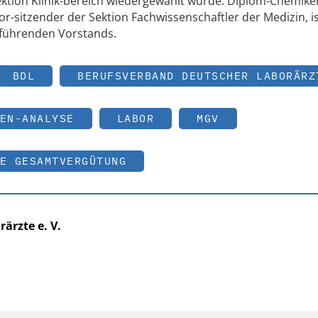
Sektion Klinik-bereich wiedergewählt wurde. Diplom-Chemike
r-sitzender der Sektion Fachwissenschaftler der Medizin, i
s-führenden Vorstands.
BDL
BERUFSVERBAND DEUTSCHER LABORÄRZ
EN-ANALYSE
LABOR
MGV
E GESAMTVERGÜTUNG
ärzte e. V.