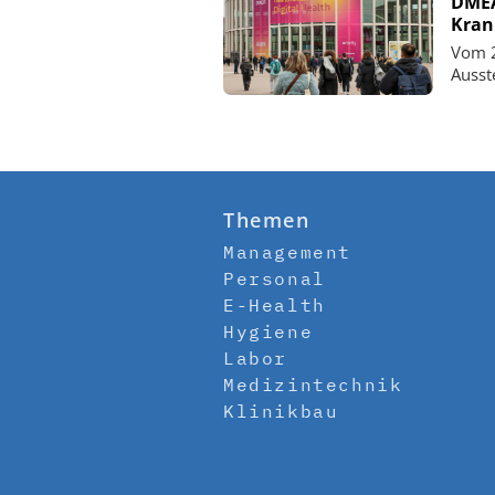
DMEA 
Kran
Vom 2
Ausst
Themen
Management
Personal
E-Health
Hygiene
Labor
Medizintechnik
Klinikbau