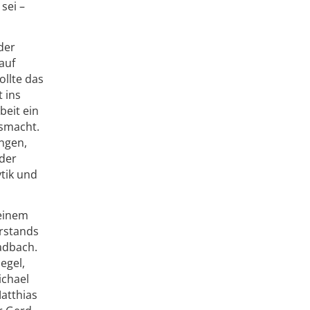
sei –
der
auf
ollte das
 ins
beit ein
smacht.
ngen,
lder
tik und
seinem
orstands
adbach.
egel,
ichael
atthias