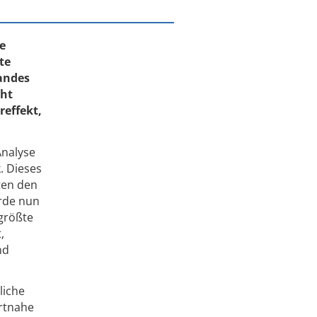
e
te
bandes
cht
effekt,
Analyse
. Dieses
ten den
erde nun
 größte
,
nd
liche
ortnahe