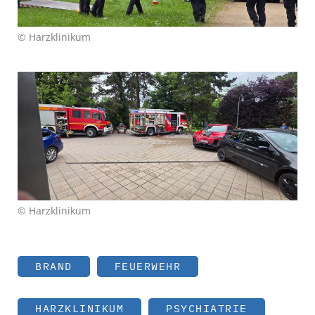
© Harzklinikum
© Harzklinikum
BRAND
FEUERWEHR
HARZKLINIKUM
PSYCHIATRIE