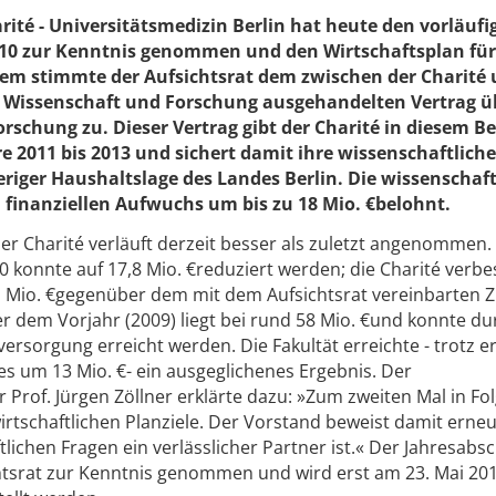
arité - Universitätsmedizin Berlin hat heute den vorläufi
010 zur Kenntnis genommen und den Wirtschaftsplan für
em stimmte der Aufsichtsrat dem zwischen der Charité 
 Wissenschaft und Forschung ausgehandelten Vertrag ü
schung zu. Dieser Vertrag gibt der Charité in diesem Be
re 2011 bis 2013 und sichert damit ihre wissenschaftliche
eriger Haushaltslage des Landes Berlin. Die wissenschaft
 finanziellen Aufwuchs um bis zu 18 Mio. €belohnt.
der Charité verläuft derzeit besser als zuletzt angenommen.
10 konnte auf 17,8 Mio. €reduziert werden; die Charité verbe
 Mio. €gegenüber dem mit dem Aufsichtsrat vereinbarten Zi
 dem Vorjahr (2009) liegt bei rund 58 Mio. €und konnte du
versorgung erreicht werden. Die Fakultät erreichte - trotz e
 um 13 Mio. €- ein ausgeglichenes Ergebnis. Der
 Prof. Jürgen Zöllner erklärte dazu: »Zum zweiten Mal in Fo
wirtschaftlichen Planziele. Der Vorstand beweist damit erneu
tlichen Fragen ein verlässlicher Partner ist.« Der Jahresabs
tsrat zur Kenntnis genommen und wird erst am 23. Mai 20