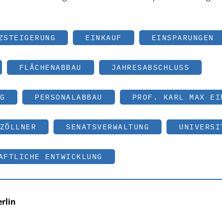
ZSTEIGERUNG
EINKAUF
EINSPARUNGEN
FLÄCHENABBAU
JAHRESABSCHLUSS
G
PERSONALABBAU
PROF. KARL MAX EI
ZÖLLNER
SENATSVERWALTUNG
UNIVERSI
AFTLICHE ENTWICKLUNG
rlin