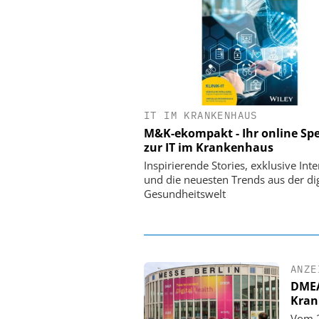
IT IM KRANKENHAUS
EASY SOFTWARE
M&K-ekompakt - Ihr online Spe
Digitalisierung 
zur IT im Krankenhaus
Personalmanagement: Vo
Ordnung zur KI-fähigen
Inspirierende Stories, exklusive Int
und die neuesten Trends aus der dig
Gesundheitswelt
ANZE
DMEA 
Kran
Vom 2