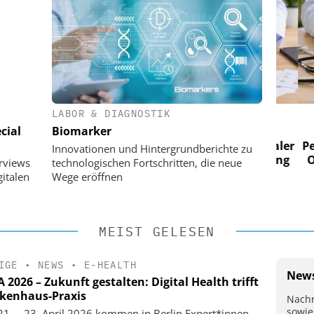
LABOR & DIAGNOSTIK
 AG
EASY SOFTWARE AG
cial
Biomarker
im
Digitalisierung im
n digitaler
Personalmanagement: Von digitaler
Perso
Innovationen und Hintergrundberichte zu
 Steuerung
Ordnung zur KI-fähigen Steuerung
Ordn
erviews
technologischen Fortschritten, die neue
italen
Wege eröffnen
MEIST GELESEN
IGE
•
NEWS
•
E-HEALTH
News
2026 – Zukunft gestalten: Digital Health trifft
kenhaus-Praxis
Nachr
sowie
1. – 23. April 2026 kommen in Berlin Expert*innen,