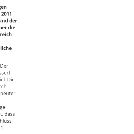
gen
 2011
und der
ber die
reich
liche
 Der
ssert
el. Die
rch
rneuter
lge
t, dass
chluss
11