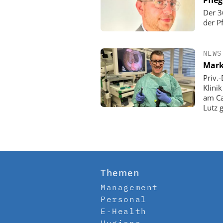
Der 3
der P
NEWS
Mark
Priv.
Klini
am Ca
Lutz 
Themen
Management
Personal
E-Health