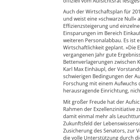
offiziell vom Aufsichtsrat festges
Auch der Wirtschaftsplan für 20
und weist eine »schwarze Null« a
Effizienzsteigerung und einzeln
Einsparungen im Bereich Einkau
weiteren Personalabbau. Es ist 
Wirtschaftlichkeit geplant. »Die
vergangenen Jahr gute Ergebniss
Bettenverlagerungen zwischen Kl
Karl Max Einhäupl, der Vorstand
schwierigen Bedingungen der Aus
Forschung mit einem Aufwuchs de
herausragende Einrichtung, nicht
Mit großer Freude hat der Aufsi
Rahmen der Exzellenzinitiative 
damit einmal mehr als Leuchttu
Zukunftsfeld der Lebenswissensch
Zusicherung des Senators, zur Vo
die volle Unterstützung durch d