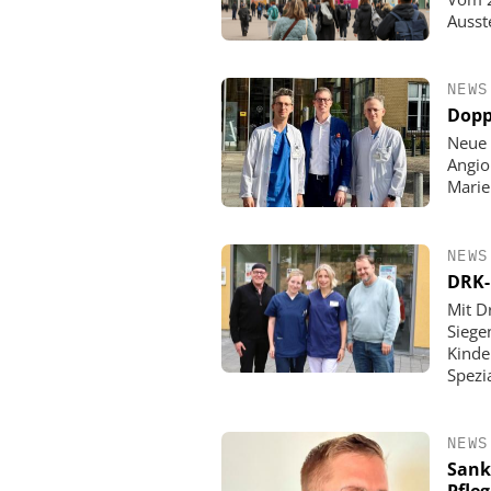
Ausst
NEWS
Dopp
Neue 
Angio
Mari
NEWS
DRK-
Mit D
Siege
Kinde
Spezi
NEWS
Sank
Pfle