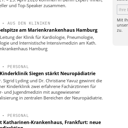
eller und Top-Speaker zusammen.
Mit I
•
AUS DEN KLINIKEN
unse
elspitze am Marienkrankenhaus Hamburg
zu.
Leitung der Klinik für Kardiologie, Pneumologie,
logie und Internistische Intensivmedizin am Kath.
enkrankenhaus Hamburg
•
PERSONAL
Kinderklinik Siegen stärkt Neuropädiatrie
r. Sigrid Lyding und Dr. Christiane Yavuz gewinnt die
ner Kinderklinik zwei erfahrene Fachärztinnen für
r- und Jugendmedizin mit ausgewiesener
alisierung in zentralen Bereichen der Neuropädiatrie.
•
PERSONAL
t Katharinen-Krankenhaus, Frankfurt: neue
gedirektion