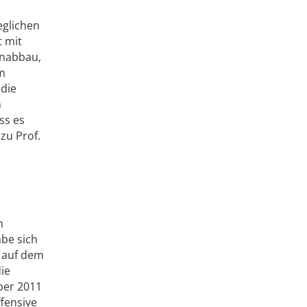
eglichen
t mit
enabbau,
em
 die
m
ss es
zu Prof.
m
abe sich
h auf dem
die
ber 2011
fensive