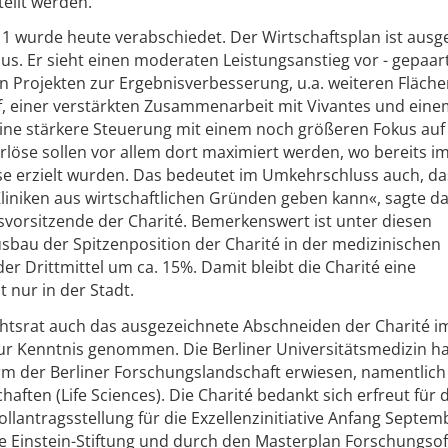
tellt werden.
11 wurde heute verabschiedet. Der Wirtschaftsplan ist ausg
us. Er sieht einen moderaten Leistungsanstieg vor - gepaar
en Projekten zur Ergebnisverbesserung, u.a. weiteren Fläch
f, einer verstärkten Zusammenarbeit mit Vivantes und ein
eine stärkere Steuerung mit einem noch größeren Fokus auf
 Erlöse sollen vor allem dort maximiert werden, wo bereits i
e erzielt wurden. Das bedeutet im Umkehrschluss auch, da
iniken aus wirtschaftlichen Gründen geben kann«, sagte da
svorsitzende der Charité. Bemerkenswert ist unter diesen
bau der Spitzenposition der Charité in der medizinischen
r Drittmittel um ca. 15%. Damit bleibt die Charité eine
 nur in der Stadt.
chtsrat auch das ausgezeichnete Abschneiden der Charité i
zur Kenntnis genommen. Die Berliner Universitätsmedizin h
rm der Berliner Forschungslandschaft erwiesen, namentlic
aften (Life Sciences). Die Charité bedankt sich erfreut für 
llantragsstellung für die Exzellenzinitiative Anfang Septem
ie Einstein-Stiftung und durch den Masterplan Forschungsof