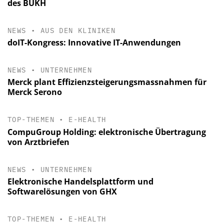
des BUKH
NEWS
•
AUS DEN KLINIKEN
doIT-Kongress: Innovative IT-Anwendungen
NEWS
•
UNTERNEHMEN
Merck plant Effizienzsteigerungsmassnahmen für
Merck Serono
TOP-THEMEN
•
E-HEALTH
CompuGroup Holding: elektronische Übertragung
von Arztbriefen
NEWS
•
UNTERNEHMEN
Elektronische Handelsplattform und
Softwarelösungen von GHX
TOP-THEMEN
•
E-HEALTH