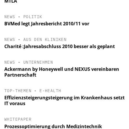
MTLA
NEWS
•
POLITIK
BVMed legt Jahresbericht 2010/11 vor
NEWS
•
AUS DEN KLINIKEN
Charité :Jahresabschluss 2010 besser als geplant
NEWS
•
UNTERNEHMEN
Ackermann by Honeywell und NEXUS vereinbaren
Partnerschaft
TOP-THEMEN
•
E-HEALTH
Effizienzsteigerungsteigerung im Krankenhaus setzt
IT voraus
WHITEPAPER
Prozessoptimierung durch Medizintechnik