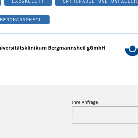
EXOSKELETT
ORTHOPÄDIE UND UNFALLCH
BERGMANNSHEIL
niversitätsklinikum Bergmannsheil gGmbH
Ihre Anfrage