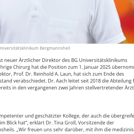
 Universitätsklinikum Bergmannsheil
ist neuer Ärztlicher Direktor des BG Universitätsklinikums
ährige Chirurg hat die Position zum 1. Januar 2025 überno
ektor, Prof. Dr. Reinhold A. Laun, hat sich zum Ende des
and verabschiedet. Dr. Aach leitet seit 2018 die Abteilung 
eits in den vergangenen zwei Jahren stellvertretender Ärzt
kompetenter und geschätzter Kollege, der auch die übergrei
lick hat“, erklärt Dr. Tina Groll, Vorsitzende der
heils. „Wir freuen uns sehr darüber, mit ihm die medizini