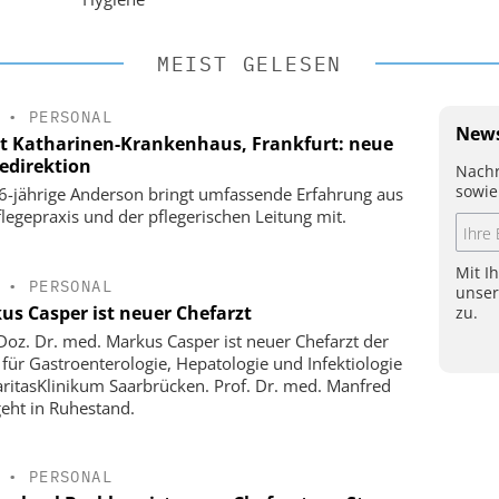
MEIST GELESEN
•
PERSONAL
News
t Katharinen-Krankenhaus, Frankfurt: neue
gedirektion
Nachr
sowie
6-jährige Anderson bringt umfassende Erfahrung aus
flegepraxis und der pflegerischen Leitung mit.
Mit I
•
PERSONAL
unse
us Casper ist neuer Chefarzt
zu.
-Doz. Dr. med. Markus Casper ist neuer Chefarzt der
k für Gastroenterologie, Hepatologie und Infektiologie
ritasKlinikum Saarbrücken. Prof. Dr. med. Manfred
geht in Ruhestand.
•
PERSONAL