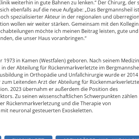
linik weiterhin in gute Bahnen zu lenken.“ Der Chirurg, der 
t sich ebenfalls auf die neue Aufgabe: „Das Bergmannsheil ist
 hoch spezialisierter Akteur in der regionalen und überregio
tion wollen wir weiter stärken. Gemeinsam mit den Kollegi
achabteilungen möchte ich meinen Beitrag leisten, gute und
inden, die unser Haus voranbringen.“
r 1973 in Kamen (Westfalen) geboren. Nach seinem Medizi
t in der Abteilung für Rückenmarkverletzte im Bergmannshe
usbildung in Orthopädie und Unfallchirurgie wurde er 201
 zum Leitenden Arzt der Abteilung für Rückenmarkverletzt
tation. 2023 übernahm er außerdem die Position des
rektors. Zu seinen wissenschaftlichen Schwerpunkten zählen 
iner Rückenmarkverletzung und die Therapie von
mit neuronal gesteuerten Exoskeletten.