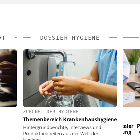
ÄT
DOSSIER HYGIENE
ZUKUNFT DER HYGIENE
 AG
EASY SOFTWARE AG
Themenbereich Krankenhaushygiene
im
Digitalisierung im
n digitaler
Personalmanagement: Von digitaler
Perso
Hintergrundberichte, Interviews und
 Steuerung
Ordnung zur KI-fähigen Steuerung
Ordn
Produktneuheiten aus der Welt der
Hygiene