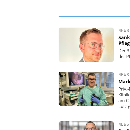
NEWS
Sank
Pfle
Der 3
der P
NEWS
Mark
Priv.
Klini
am Ca
Lutz 
NEWS