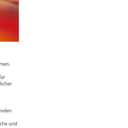
mmen.
für
licher
fenden
sche und