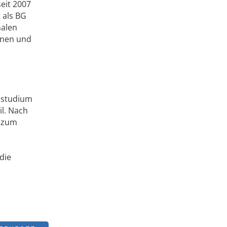
seit 2007
 als BG
nalen
nnen und
nstudium
il. Nach
4 zum
e
die